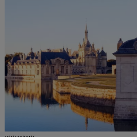
functionele cookies
om je een optimale
gebruikerservaring te bieden. Ook plaatsen wij cookies
van derde partijen om gepersonaliseerde advertenties te
tonen en/of de inhoud van de advertenties op je
voorkeuren af te stemmen. Je kunt je voorkeuren
beheren via ‘Zelf instellen’. Klik je op ‘Accepteren en
doorgaan’ dan ga je akkoord met het gebruik van alle
cookies zoals omschreven in onze
Cookieverklaring
.
Merci!