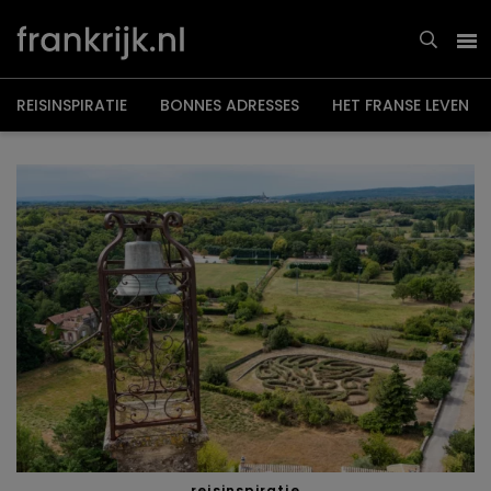
Overslaan
en
naar
de
inhoud
gaan
REISINSPIRATIE
BONNES ADRESSES
HET FRANSE LEVEN
reisinspiratie