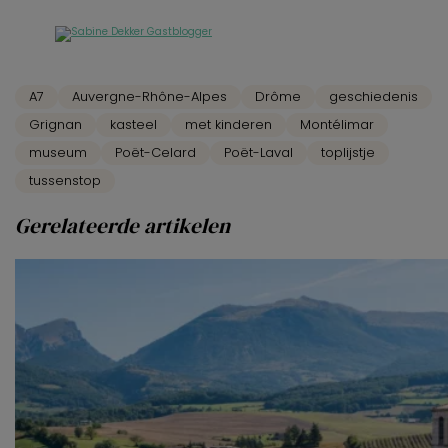
A7
Auvergne-Rhône-Alpes
Drôme
geschiedenis
Grignan
kasteel
met kinderen
Montélimar
museum
Poët-Celard
Poët-Laval
toplijstje
tussenstop
Gerelateerde artikelen