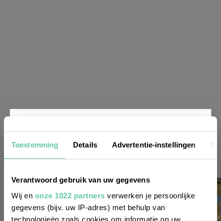
Nieuwsbrief
Toestemming
Details
Advertentie-instellingen
Ov
Wil je altijd als eerste op de hoogte zijn
Verantwoord gebruik van uw gegevens
van de laatste nieuwtjes, leuke adressen
Wij en
onze 1022 partners
verwerken je persoonlijke
gegevens (bijv. uw IP-adres) met behulp van
en inspirerende tips voor Frankrijk? Meld
technologieën zoals cookies om informatie op uw