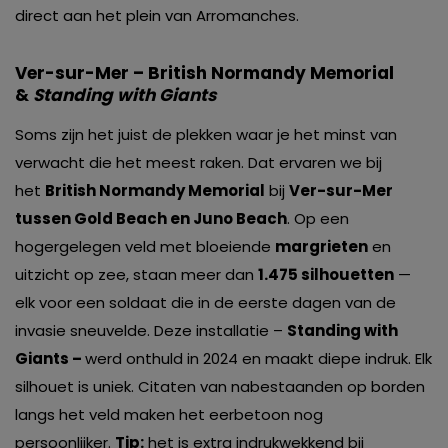
direct aan het plein van Arromanches.
Ver-sur-Mer – British Normandy Memorial
&
Standing with Giants
Soms zijn het juist de plekken waar je het minst van
verwacht die het meest raken. Dat ervaren we bij
het
British Normandy Memorial
bij
Ver-sur-Mer
tussen Gold Beach en Juno Beach
. Op een
hogergelegen veld met bloeiende
margrieten
en
uitzicht op zee, staan meer dan
1.475 silhouetten
—
elk voor een soldaat die in de eerste dagen van de
invasie sneuvelde. Deze installatie –
Standing with
Giants –
werd onthuld in 2024 en maakt diepe indruk. Elk
silhouet is uniek. Citaten van nabestaanden op borden
langs het veld maken het eerbetoon nog
persoonlijker.
Tip:
het is extra indrukwekkend bij