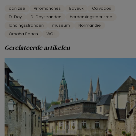
aan zee
Arromanches
Bayeux
Calvados
D-Day
D-Daystranden
herdenkingstoerisme
landingsstranden
museum
Normandië
Omaha Beach
WOII
Gerelateerde artikelen