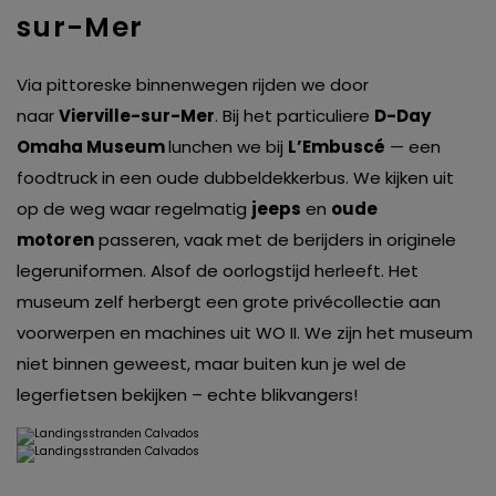
sur-Mer
Via pittoreske binnenwegen rijden we door
naar
Vierville-sur-Mer
. Bij het particuliere
D-Day
Omaha Museum
lunchen we bij
L’Embuscé
— een
foodtruck in een oude dubbeldekkerbus. We kijken uit
op de weg waar regelmatig
jeeps
en
oude
motoren
passeren, vaak met de berijders in originele
legeruniformen. Alsof de oorlogstijd herleeft. Het
museum zelf herbergt een grote privécollectie aan
voorwerpen en machines uit WO II. We zijn het museum
niet binnen geweest, maar buiten kun je wel de
legerfietsen bekijken – echte blikvangers!