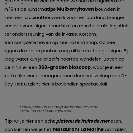
glazen gebouw zien en horen we hoe de Engelsen hier
in 1944 de kunstmatige
Mulberryhaven
bouwden in
zee: een cruciaal bouwwerk voor het aan land brengen
van alle voertuigen, brandstof en munitie – alle logistiek
ter ondersteuning van de invasie. Kortom,
een complete haven op zee, razend knap. Op zee
liggen de stalen pontons nog altijd als stille getuigen. Bij
laag water kun je er zelfs naartoe wandelen. Boven op
de klif is er een
360-graden bioscoop
, waar je in een
korte film wordt meegenomen door het verloop van D-
Day. Het uitzicht hier is bovendien spectaculair.
Mooi uitzicht op het dorp Arromanches en de
restanten van Mulberryhaven
Tip
: wil je hier een echt
plateau de fruits de mer
eten,
dan kunnen we je het
restaurant La Marine
aanraden,