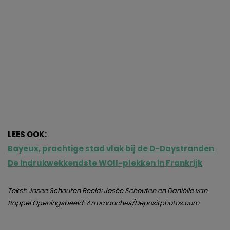
van derde partijen om gepersonaliseerde advertenties te
tonen en/of de inhoud van de advertenties op je
voorkeuren af te stemmen. Je kunt je voorkeuren
beheren via ‘Zelf instellen’. Klik je op ‘Accepteren en
doorgaan’ dan ga je akkoord met het gebruik van alle
cookies zoals omschreven in onze
Cookieverklaring
.
Merci!
LEES OOK:
Bayeux, prachtige stad vlak bij de D-Daystranden
De indrukwekkendste WOII-plekken in Frankrijk
Tekst: Josee Schouten Beeld: Josée Schouten en Daniëlle van
Poppel Openingsbeeld: Arromanches/Depositphotos.com