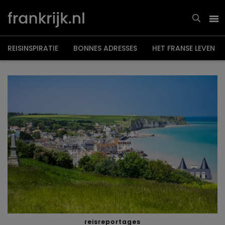
Overslaan
en
naar
de
inhoud
gaan
REISINSPIRATIE
BONNES ADRESSES
HET FRANSE LEVEN
reisreportages