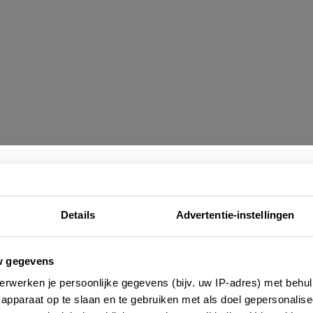
Nieuwsbrief
authentieke badplaatsen van Normandië. Met
Details
Advertentie-instellingen
es op het strand en heerlijke visrestaurants. Zeker
ez Guillou
, al 65 jaar onveranderd!
e altijd als eerste op de hoogte zijn van de laatste nieu
w gegevens
 adressen en inspirerende tips voor Frankrijk? Meld 
erwerken je persoonlijke gegevens (bijv. uw IP-adres) met behul
aan voor onze 2-wekelijkse nieuwsbrief. Zo gedaan!
apparaat op te slaan en te gebruiken met als doel gepersonalise