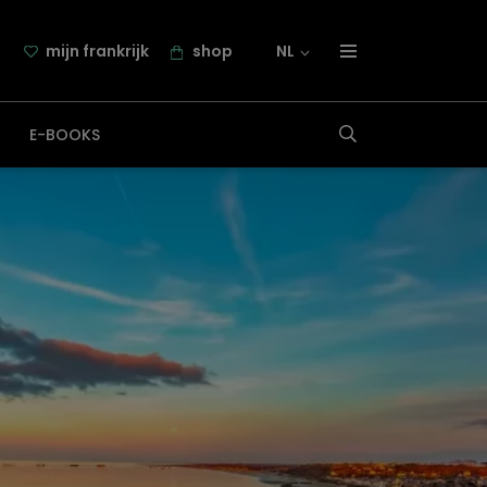
mijn frankrijk
shop
NL
over frankrijk.nl
E-BOOKS
nieuwsbrief
samenwerking
contact