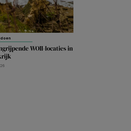
 doen
ngrijpende WOII-locaties in
rijk
026