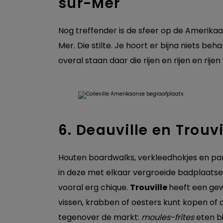
sur-Mer
Nog treffender is de sfeer op de Amerikaan
Mer. Die stilte. Je hoort er bijna niets b
overal staan daar die rijen en rijen en rijen
6. Deauville en Trouv
Houten boardwalks, verkleedhokjes en pa
in deze met elkaar vergroeide badplaatsen
vooral erg chique.
Trouville
heeft een gew
vissen, krabben of oesters kunt kopen of 
tegenover de markt:
moules-frîtes
eten bi