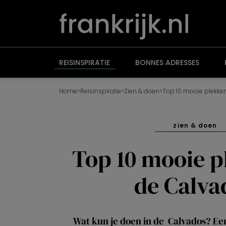
Overslaan
en
naar
de
inhoud
gaan
REISINSPIRATIE
BONNES ADRESSES
Home
>
Reisinspiratie
>
Zien & doen
>
Top 10 mooie plekke
zien & doen
Top 10 mooie p
de Calva
Wat kun je doen in de Calvados? Een