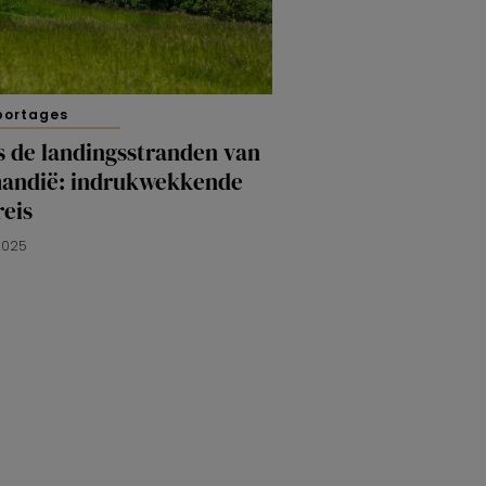
portages
s de landingsstranden van
andië: indrukwekkende
reis
 2025