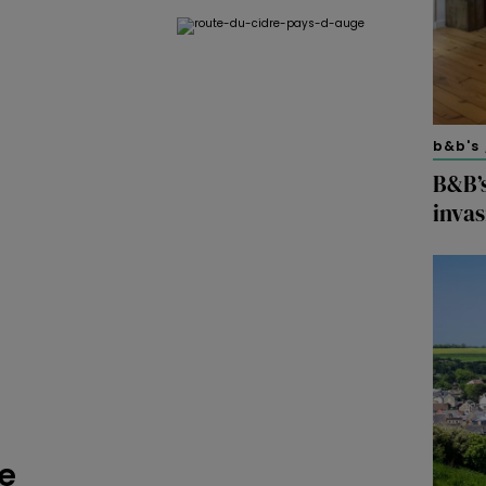
b&b's 
B&B’s
inva
e