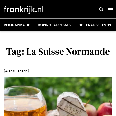
Overslaan
en
naar
de
inhoud
gaan
REISINSPIRATIE
BONNES ADRESSES
HET FRANSE LEVEN
Tag: La Suisse Normande
(
4
resultaten)