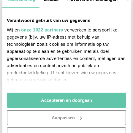
Verantwoord gebruik van uw gegevens
Wij en
onze 1022 partners
verwerken je persoonlijke
gegevens (bijv. uw IP-adres) met behulp van
technologieën zoals cookies om informatie op uw
apparaat op te slaan en te gebruiken met als doel
gepersonaliseerde advertenties en content, metingen aan
advertenties en content, inzicht in publiek en
productontwikkeling. U kunt kiezen wie uw gegevens
gebruikt en met welke doelen.
Als u het toestaat, willen we ook graag:
Accepteren en doorgaan
Informatie verzamelen over uw geografische
locatie, die tot een paar meter nauwkeurig kan zijn
Uw apparaat identificeren door het actief te
Aanpassen
scannen op specifieke eigenschappen (fingerprinting)
reisreportages
Lees meer over hoe uw persoonlijke gegevens worden