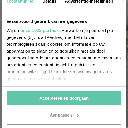
Nieuwsbrief
Toestemming
Details
Advertentie-instellingen
Ov
Wil je altijd als eerste op de hoogte zijn
Verantwoord gebruik van uw gegevens
van de laatste nieuwtjes, leuke adressen
Wij en
onze 1022 partners
verwerken je persoonlijke
gegevens (bijv. uw IP-adres) met behulp van
en inspirerende tips voor Frankrijk? Meld
technologieën zoals cookies om informatie op uw
je dan aan voor onze 2-wekelijkse
apparaat op te slaan en te gebruiken met als doel
nieuwsbrief. Zo gedaan!
gepersonaliseerde advertenties en content, metingen aan
advertenties en content, inzicht in publiek en
productontwikkeling. U kunt kiezen wie uw gegevens
gebruikt en met welke doelen.
Als u het toestaat, willen we ook graag:
Accepteren en doorgaan
Informatie verzamelen over uw geografische
locatie, die tot een paar meter nauwkeurig kan zijn
Uw apparaat identificeren door het actief te
Aanpassen
scannen op specifieke eigenschappen (fingerprinting)