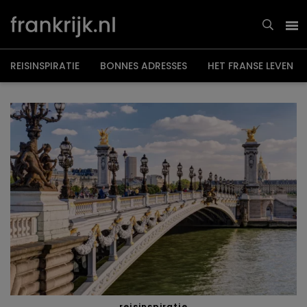
Overslaan
en
naar
de
inhoud
gaan
REISINSPIRATIE
BONNES ADRESSES
HET FRANSE LEVEN
reisinspiratie