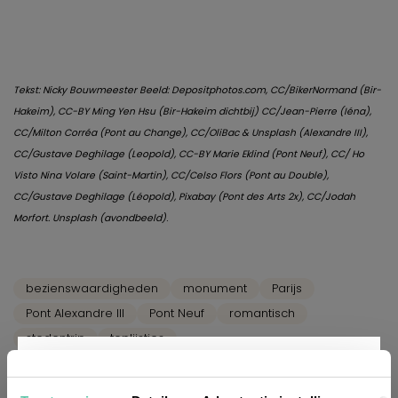
Tekst: Nicky Bouwmeester Beeld: Depositphotos.com, CC/BikerNormand (Bir-
Hakeim), CC-BY Ming Yen Hsu (Bir-Hakeim dichtbij) CC/Jean-Pierre (Iéna),
CC/Milton Corréa (Pont au Change), CC/OliBac & Unsplash (Alexandre III),
CC/Gustave Deghilage (Leopold), CC-BY Marie Eklind (Pont Neuf), CC/ Ho
Visto Nina Volare (Saint-Martin), CC/Celso Flors (Pont au Double),
CC/Gustave Deghilage (Léopold), Pixabay (Pont des Arts 2x), CC/Jodah
.
Morfort. Unsplash (avondbeeld)
bezienswaardigheden
monument
Parijs
Pont Alexandre III
Pont Neuf
romantisch
stedentrip
toplijstjes
Gerelateerde artikelen