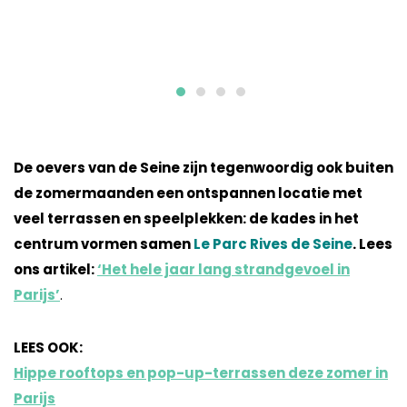
De oevers van de Seine zijn tegenwoordig ook buiten
de zomermaanden een ontspannen locatie met
veel terrassen en speelplekken: de kades in het
centrum vormen samen
Le Parc Rives de Seine
. L
ees
ons artikel:
‘Het hele jaar lang strandgevoel in
Parijs’
.
LEES OOK:
Hippe rooftops en pop-up-terrassen deze zomer in
Parijs