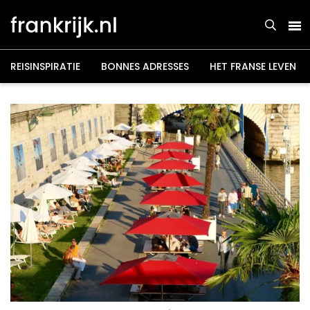
Overslaan
en
naar
de
inhoud
gaan
REISINSPIRATIE
BONNES ADRESSES
HET FRANSE LEVEN