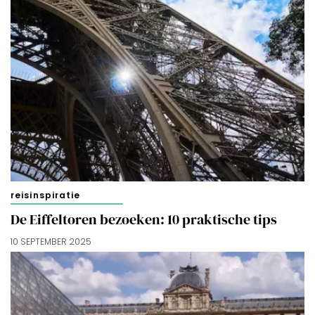
beheren via ‘Zelf instellen’. Klik je op ‘Accepteren en
doorgaan’ dan ga je akkoord met het gebruik van alle
cookies zoals omschreven in onze
Cookieverklaring
.
Merci!
reisinspiratie
De Eiffeltoren bezoeken: 10 praktische tips
10 SEPTEMBER 2025