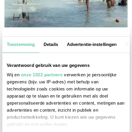
zien & doen
15x doen in Parijs in de zomer
Toestemming
Details
Advertentie-instellingen
Ov
1 AUGUSTUS 2026
Verantwoord gebruik van uw gegevens
Wij en
onze 1022 partners
verwerken je persoonlijke
gegevens (bijv. uw IP-adres) met behulp van
technologieën zoals cookies om informatie op uw
apparaat op te slaan en te gebruiken met als doel
gepersonaliseerde advertenties en content, metingen aan
advertenties en content, inzicht in publiek en
productontwikkeling. U kunt kiezen wie uw gegevens
gebruikt en met welke doelen.