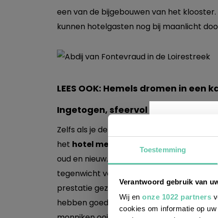
een van de bijgebouwen van het klooster. Du
kunnen hotelgasten nog bij maanlicht do
LEES OOK:
Hemels dromen in een ka
Ingetogen, sfeervol en overtuigen
Zelfs als je de locatie je niet meteen wat ze
het
hotel met 54 kamers
niet onder de i
Toestemming
oud en nieuw. Veel eikenhout, metaal en
Wil j
tegenwicht voor kruisgewelven, smeedijz
Verantwoord gebruik van u
leuke
prestatie gezien de locatie: het gebouw vo
Wij en
onze 1022 partners
v
hebben goed gelet op materialen die gelu
cookies om informatie op uw 
monniken ooit in soberheid leefden nu co