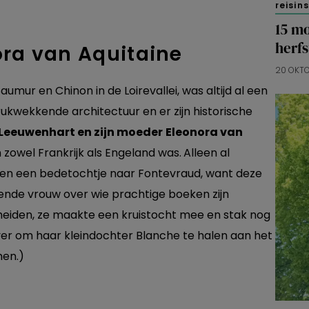
reisin
15 mo
herfs
ora van Aquitaine
20 OKT
umur en Chinon in de Loirevallei, was altijd al een
ukwekkende architectuur en er zijn historische
Leeuwenhart en zijn moeder
Eleonora van
n zowel Frankrijk als Engeland was.
Alleen al
 een bedetochtje naar Fontevraud, want deze
ende vrouw over wie prachtige boeken zijn
scheiden, ze maakte een kruistocht mee en stak nog
ver om haar kleindochter Blanche te halen aan het
men.)