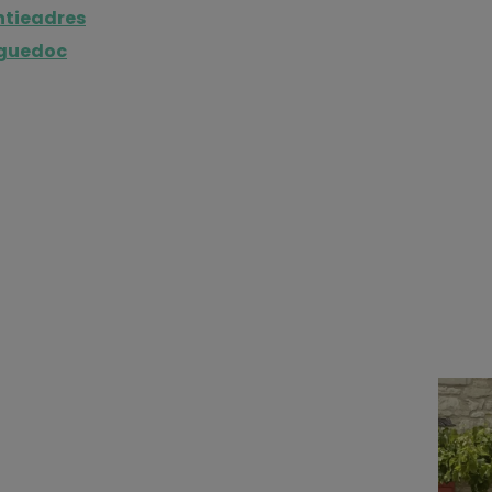
ntieadres
nguedoc