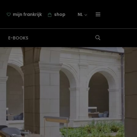
mijn frankrijk
shop
NL
over frankrijk.nl
E-BOOKS
nieuwsbrief
samenwerking
contact