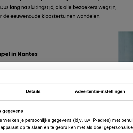
s lang na sluitingstijd, als alle bezoekers wegzijn,
or de eeuwenoude kloostertuinen wandelen.
pel in Nantes
d design
Nieuwsbrief
gt vanuit historisch opzicht, is het moeilijk om in
ndruk te raken van de elegante combinatie tussen
Details
Advertentie-instellingen
 uniforme stoffen geven een bescheiden modern
e altijd als eerste op de hoogte zijn van de laatste nieu
erwerk en statige hoge ramen. En de knapste
w gegevens
 adressen en inspirerende tips voor Frankrijk? Meld 
elt nergens streng of afstandelijk. De designers
erwerken je persoonlijke gegevens (bijv. uw IP-adres) met behul
aan voor onze 2-wekelijkse nieuwsbrief. Zo gedaan!
id absorberen bijvoorbeeld, zodat de ruimtes waar
bonne
apparaat op te slaan en te gebruiken met als doel gepersonalise
sy en comfortabel voelen, zonder overdreven luxe.