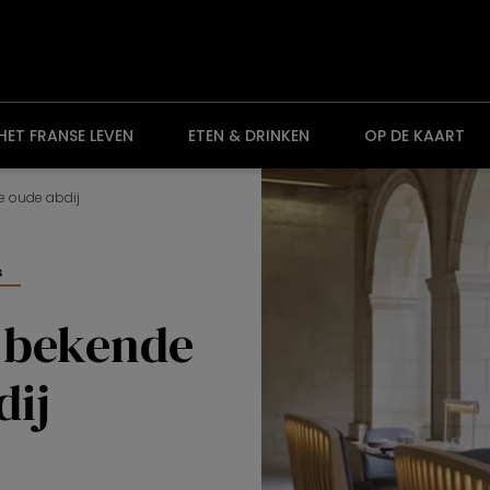
HET FRANSE LEVEN
ETEN & DRINKEN
OP DE KAART
e oude abdij
s
n bekende
dij