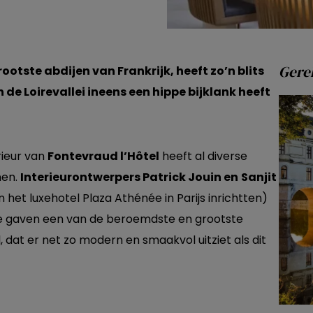
Gerel
ootste abdijen van Frankrijk, heeft zo’n blits
 de Loirevallei ineens een hippe bijklank heeft
rieur van
Fontevraud l’Hôtel
heeft al diverse
nen.
Interieuro
ntwerpers Patrick Jouin en
Sanjit
 het luxehotel Plaza Athénée in Parijs inrichtten)
Ze gaven een van de beroemdste en grootste
, dat er net zo modern en smaakvol uitziet als dit