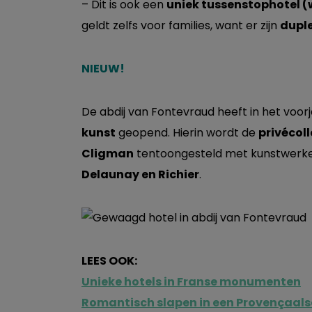
– Dit is ook een
uniek tussenstophotel (
geldt zelfs voor families, want er zijn
dupl
NIEUW!
De abdij van Fontevraud heeft in het voorj
kunst
geopend. Hierin wordt de
privécol
Cligman
tentoongesteld met kunstwerk
Delaunay en Richier
.
LEES OOK:
Unieke hotels in Franse monumenten
Romantisch slapen in een Provençaals