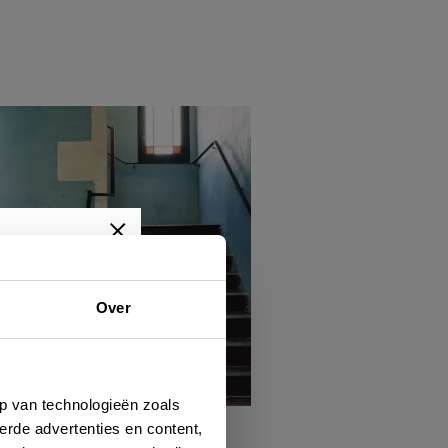
Over
wtjes,
je dan
p van technologieën zoals
s adresses
erde advertenties en content,