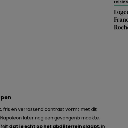
reisin
Logee
Fran
Roch
lopen
ek, fris en verrassend contrast vormt met dit
Napoleon later nog een gevangenis maakte.
 feit
dat je echt op het abdijterrein slaapt
, in