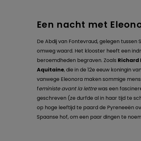
Een nacht met Eleon
De Abdij van Fontevraud, gelegen tussen Sa
omweg waard. Het klooster heeft een indr
beroemdheden begraven. Zoals
Richard 
Aquitaine
, die in de 12e eeuw koningin va
vanwege Eleonora maken sommige mensen
f
eministe avant la lettre
was een fasciner
geschreven (ze durfde al in haar tijd te 
op hoge leeftijd te paard de Pyreneeën o
Spaanse hof, om een paar dingen te noe