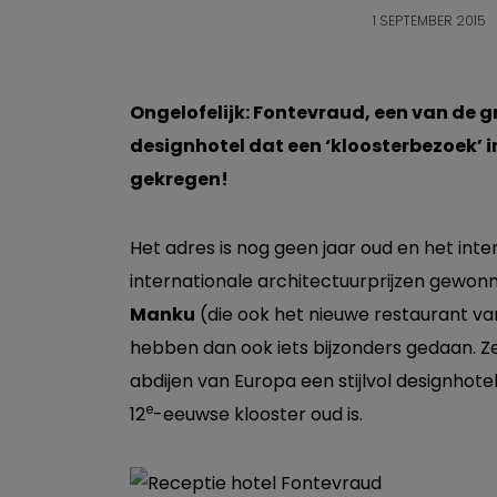
1 SEPTEMBER 2015
Ongelofelijk: Fontevraud, een van de gr
designhotel dat een ‘kloosterbezoek’ in
gekregen!
Het adres is nog geen jaar oud en het inte
internationale architectuurprijzen gewon
Manku
(die ook het nieuwe restaurant van
hebben dan ook iets bijzonders gedaan. 
abdijen van Europa een stijlvol designhotel
e
12
-eeuwse klooster oud is.