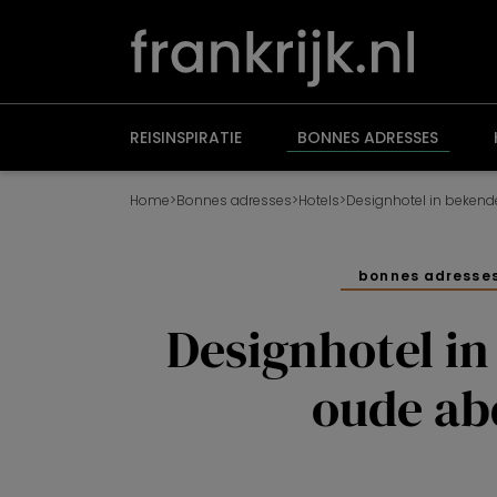
Overslaan
en
naar
de
inhoud
gaan
REISINSPIRATIE
BONNES ADRESSES
Home
>
Bonnes adresses
>
Hotels
>
Designhotel in bekend
bonnes adresse
Designhotel i
oude ab