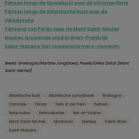
Fietsen langs de Opaalkust over de Vélomaritime
Fietsen langs de Atlantische kust over de
Vélodyssée
Fietsend van Parijs naar de Mont Saint-Michel
Nantes, bruisende stad in West-Frankrijk
Saint-Nazaire: het oceaanstormers-museum
Beeld: Greenspin/Martine Jongbloed, Pexels/Gilles Detot (Mont
Saint-Michel)
Atlantische kust
Atlantische Loirestreek
Bretagne
Cancale
Dinan
fiets in de trein
fietsen
fietsroutes
fietsvakantie
Ille-et-Vilaine
Mont Saint-Michel
Morbihan
Nantes
Saint-Malo
Saint-Nazaire