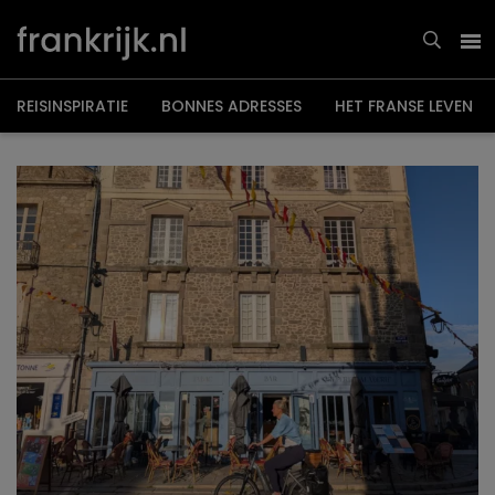
Overslaan
en
naar
de
inhoud
gaan
REISINSPIRATIE
BONNES ADRESSES
HET FRANSE LEVEN