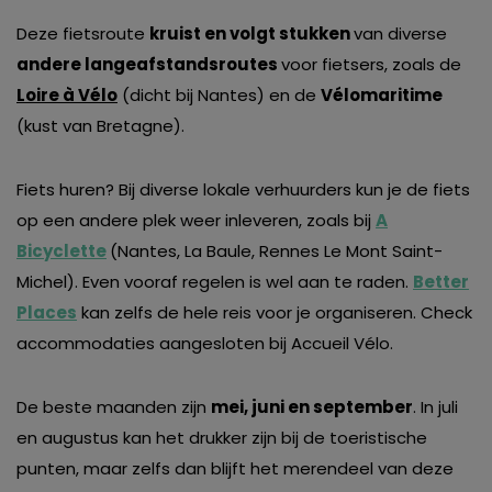
van derde partijen om gepersonaliseerde advertenties te
Deze fietsroute
kruist en volgt stukken
van diverse
tonen en/of de inhoud van de advertenties op je
andere langeafstandsroutes
voor fietsers, zoals de
voorkeuren af te stemmen. Je kunt je voorkeuren
Loire à Vélo
(dicht bij Nantes) en de
Vélomaritime
beheren via ‘Zelf instellen’. Klik je op ‘Accepteren en
(kust van Bretagne).
doorgaan’ dan ga je akkoord met het gebruik van alle
cookies zoals omschreven in onze
Cookieverklaring
.
Fiets huren? Bij diverse lokale verhuurders kun je de fiets
Merci!
op een andere plek weer inleveren, zoals bij
A
Bicyclette
(Nantes, La Baule, Rennes Le Mont Saint-
Michel). Even vooraf regelen is wel aan te raden.
Better
Places
kan zelfs de hele reis voor je organiseren. Check
accommodaties aangesloten bij Accueil Vélo.
De beste maanden zijn
mei, juni en september
. In juli
en augustus kan het drukker zijn bij de toeristische
punten, maar zelfs dan blijft het merendeel van deze