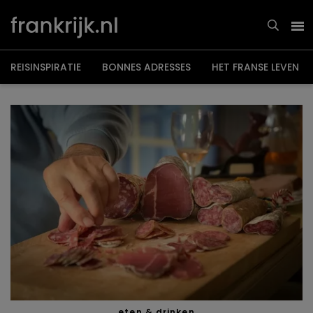
Overslaan
en
naar
de
inhoud
gaan
REISINSPIRATIE
BONNES ADRESSES
HET FRANSE LEVEN
eten & drinken