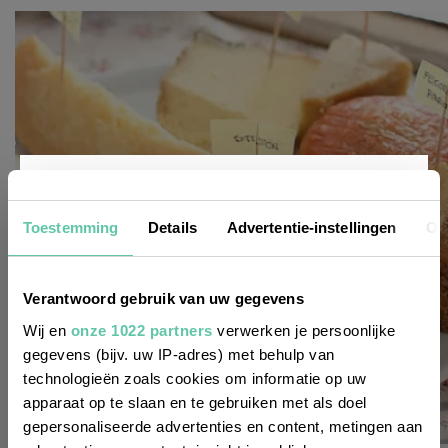
Nieuwsbrief
Toestemming
Details
Advertentie-instellingen
Ov
Wil je altijd als eerste op de hoogte zijn
Verantwoord gebruik van uw gegevens
van de laatste nieuwtjes, leuke adressen
Wij en
onze 1022 partners
verwerken je persoonlijke
gegevens (bijv. uw IP-adres) met behulp van
en inspirerende tips voor Frankrijk? Meld
technologieën zoals cookies om informatie op uw
je dan aan voor onze 2-wekelijkse
apparaat op te slaan en te gebruiken met als doel
nieuwsbrief. Zo gedaan!
gepersonaliseerde advertenties en content, metingen aan