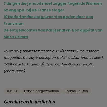
7 dingen die je nooit moet zeggen tegen de Fransen
6x eng spul bij de Franse slager
10 Nederlandse eetgewoontes gezien door een
Fransman
De eetgewoontes van Parijzenaren: Bon appétit van
Mar
a Grimm
Tekst: Nicky Bouwmeester Beeld: CC/Andreas Kushumahadi
(baguette), CC/Jay Wennington (tafel), CC/Jez Timms (vlees),
CC/Brooke Lark (gezond). Opening: Alex Guillaume-UNPL
(charcuterie).
cultuur
Franse eetgewoontes
Franse keuken
Gerelateerde artikelen