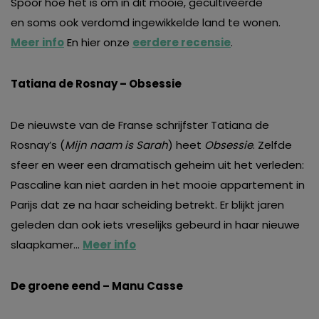
Spoor hoe het is om in dit mooie, gecultiveerde
en soms ook verdomd ingewikkelde land te wonen.
Meer info
En hier onze
eerdere recensie
.
Tatiana de Rosnay – Obsessie
De nieuwste van de Franse schrijfster Tatiana de
Rosnay’s (
Mijn naam is Sarah
) heet
Obsessie
. Zelfde
sfeer en weer een dramatisch geheim uit het verleden:
Pascaline kan niet aarden in het mooie appartement in
Parijs dat ze na haar scheiding betrekt. Er blijkt jaren
geleden dan ook iets vreselijks gebeurd in haar nieuwe
slaapkamer…
Meer info
De groene eend – Manu Casse