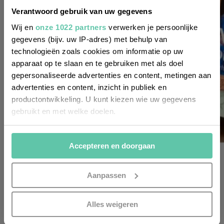
Wil je altijd als eerste op de hoogte zijn
Verantwoord gebruik van uw gegevens
van de laatste nieuwtjes, leuke adressen
Wij en
onze 1022 partners
verwerken je persoonlijke
gegevens (bijv. uw IP-adres) met behulp van
en inspirerende tips voor Frankrijk? Meld
technologieën zoals cookies om informatie op uw
je dan aan voor onze 2-wekelijkse
apparaat op te slaan en te gebruiken met als doel
nieuwsbrief. Zo gedaan!
gepersonaliseerde advertenties en content, metingen aan
advertenties en content, inzicht in publiek en
productontwikkeling. U kunt kiezen wie uw gegevens
gebruikt en met welke doelen.
Als u het toestaat, willen we ook graag:
Accepteren en doorgaan
Informatie verzamelen over uw geografische
het franse leven
locatie, die tot een paar meter nauwkeurig kan zijn
5x ontspannende Franse vakantielectuur
Uw apparaat identificeren door het actief te
Aanpassen
scannen op specifieke eigenschappen (fingerprinting)
3 AUGUSTUS 2021
Lees meer over hoe uw persoonlijke gegevens worden
INSCHRIJVEN
Alles weigeren
verwerkt en stel uw voorkeuren in het
detailgedeelte
in.
U kunt uw toestemming op elk moment wijzigen of