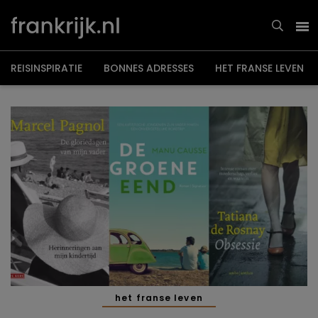
Overslaan
en
naar
de
inhoud
gaan
REISINSPIRATIE
BONNES ADRESSES
HET FRANSE LEVEN
het franse leven