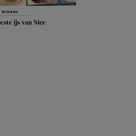
 drinken
este ijs van Nice