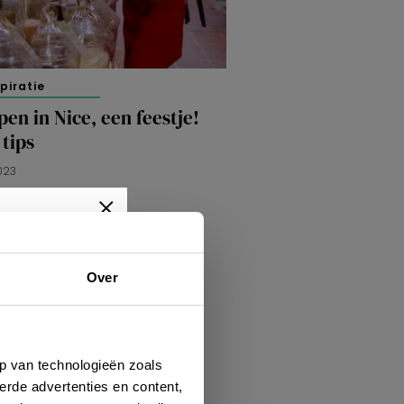
spiratie
en in Nice, een feestje!
tips
023
Over
wtjes,
je dan
p van technologieën zoals
erde advertenties en content,