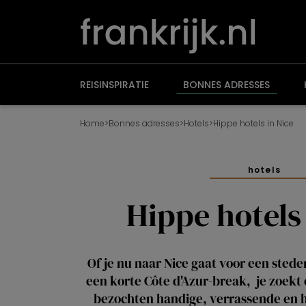
Overslaan
en
naar
de
inhoud
gaan
REISINSPIRATIE
BONNES ADRESSES
Home
>
Bonnes adresses
>
Hotels
>
Hippe hotels in Nice
hotels
Hippe hotels 
Of je nu naar Nice gaat voor een stede
een korte Côte d'Azur-break, je zoekt 
bezochten handige, verrassende en hi