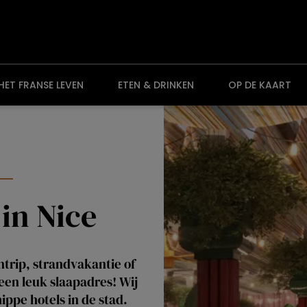
HET FRANSE LEVEN
ETEN & DRINKEN
OP DE KAART
in Nice
ntrip, strandvakantie of
een leuk slaapadres! Wij
ppe hotels in de stad.