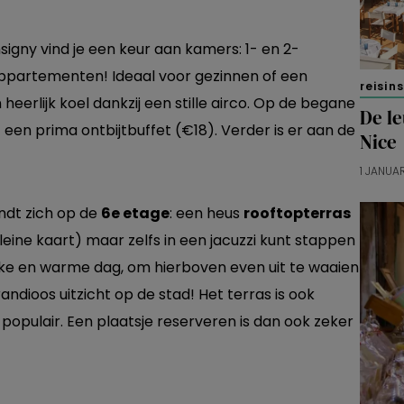
signy vind je een keur aan kamers: 1- en 2-
appartementen! Ideaal voor gezinnen of een
reisin
 heerlijk koel dankzij een stille airco. Op de begane
De l
 een prima ontbijtbuffet (€18). Verder is er aan de
Nice
1 JANUA
ndt zich op de
6e etage
: een heus
rooftopterras
kleine kaart) maar zelfs in een jacuzzi kunt stappen
ukke en warme dag, om hierboven even uit te waaien
dioos uitzicht op de stad! Het terras is ook
populair. Een plaatsje reserveren is dan ook zeker