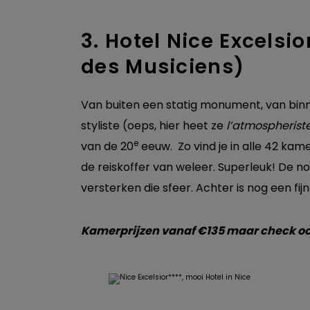
3. Hotel Nice Excelsio
des Musiciens)
Van buiten een statig monument, van binn
styliste (oeps, hier heet ze
l’atmospherist
e
van de 20
eeuw. Zo vind je in alle 42 ka
de reiskoffer van weleer. Superleuk! De 
versterken die sfeer. Achter is nog een fij
Kamerprijzen vanaf €135 maar check oo