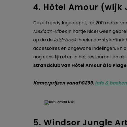
4. Hôtel Amour (wij
Deze trendy logeerspot, op 200 meter va
Mexican-vibes
in hartje Nice!
Geen gebrek 
op de de
laid-back
‘hacienda-style-‘inric
accessoires en ongewone indelingen. En 
nog eens fijn eten in het restaurant en als
strandclub van Hôtel Amour à la Plage
Kamerprijzen vanaf €299.
Info & boeken
5. Windsor Jungle Art