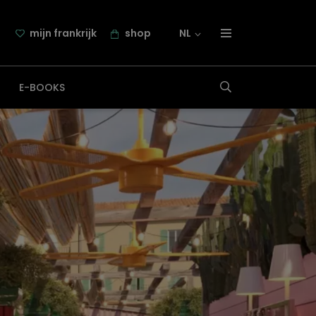
mijn frankrijk
shop
NL
over frankrijk.nl
E-BOOKS
nieuwsbrief
samenwerking
contact