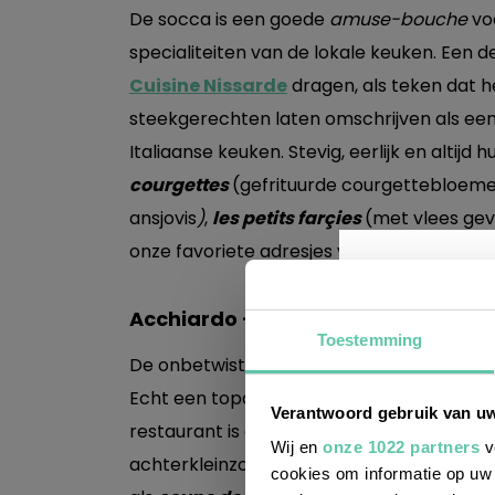
De socca is een goede
amuse-bouche
vo
specialiteiten van de lokale keuken. Een d
Cuisine Nissarde
dragen, als teken dat 
steekgerechten laten omschrijven als een
Italiaanse keuken. Stevig, eerlijk en altij
courgettes
(gefrituurde courgettebloem
ansjovis
)
,
les petits farçies
(met vlees gev
onze favoriete adresjes voor de klassieke 
Acchiardo – 38 Rue Droite
Toestemming
De onbetwiste favoriet van onze gids,
gre
Wil j
Echt een topadres: je wordt hier supervrien
Verantwoord gebruik van u
leuke
restaurant is al 5 generaties in handen va
Wij en
onze 1022 partners
v
achterkleinzoon die ons vertelde dat de f
cookies om informatie op uw 