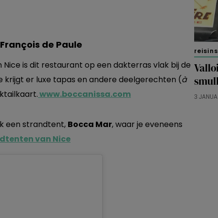
-François de Paule
reisin
ice is dit restaurant op een dakterras vlak bij de
Vallo
Je krijgt er luxe tapas en andere deelgerechten (
à
smul
ktailkaart.
www.boccanissa.com
3 JANUA
ok een strandtent,
Bocca Mar
, waar je eveneens
dtenten van Nice