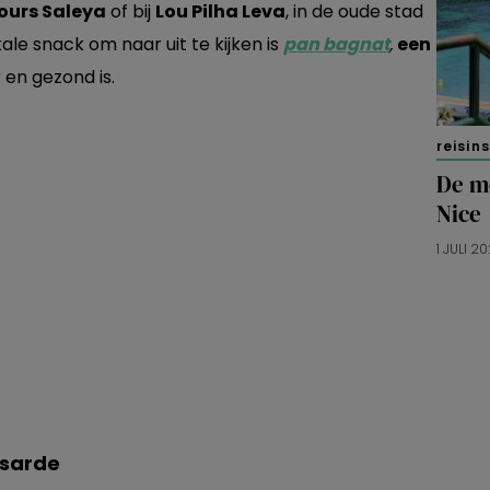
ours Saleya
of bij
Lou Pilha Leva
, in de oude stad
kale snack om naar uit te kijken is
pan bagnat
,
een
 en gezond is.
reisin
De m
Nice
1 JULI 2
ssarde