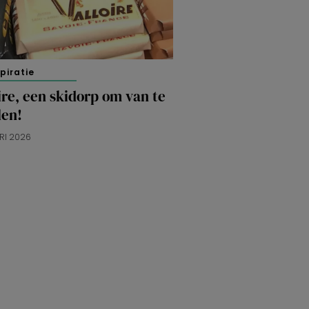
spiratie
ire, een skidorp om van te
len!
RI 2026