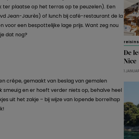
r plaatse op het terras op te peuzelen). Een
Blvd Jean-Jaurès) of lunch bij café-restaurant de la
n voor een bespottelijke lage prijs. Want zeg nou
 je dat nog?
reisin
De l
Nice
1 JANUA
een crêpe, gemaakt van beslag van gemalen
rlijk smeuïg en er hoeft verder niets op, behalve heel
es uit het zakje – bij wijze van lopende borrelhap
k!