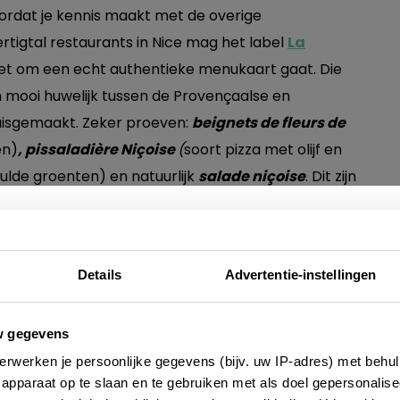
ordat je kennis maakt met de overige
ertigtal restaurants in Nice mag het label
La
het om een echt authentieke menukaart gaat. Die
 mooi huwelijk tussen de Provençaalse en
d huisgemaakt. Zeker proeven:
beignets de fleurs de
en)
, pissaladière Niçoise
(
soort pizza met olijf en
ulde groenten) en natuurlijk
salade niçoise
. Dit zijn
Niçoise keuken:
Nieuwsbrief
Details
Advertentie-instellingen
eter Gaetan
, is
Acchiardo
, ook in Le Vieux-Nice.
e altijd als eerste op de hoogte zijn van de laatste nieu
delijk ontvangen en het eten is altijd goed! Dit
w gegevens
 adressen en inspirerende tips voor Frankrijk? Meld 
n dezelfde familie. Wij spraken er met een trotse
erwerken je persoonlijke gegevens (bijv. uw IP-adres) met behul
aan voor onze 2-wekelijkse nieuwsbrief. Zo gedaan!
amilierecepten voor de typisch lokale gerechten
apparaat op te slaan en te gebruiken met als doel gepersonalise