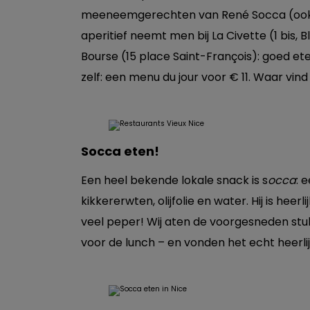
meeneemgerechten van René Socca (ook te
aperitief neemt men bij La Civette (1 bis, 
Bourse (15 place Saint-François): goed ete
zelf: een menu du jour voor € 11. Waar vind
Socca eten!
Een heel bekende lokale snack is s
occa
: 
kikkererwten, olijfolie en water. Hij is hee
veel peper! Wij aten de voorgesneden stukj
voor de lunch – en vonden het echt heerlij