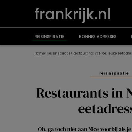
Overslaan
en
naar
de
inhoud
gaan
REISINSPIRATIE
BONNES ADRESSES
Home
>
Reisinspiratie
>
Restaurants in Nice: leuke eetadr
reisinspiratie
Restaurants in N
eetadres
Oh, ga toch niet aan Nice voorbij als j