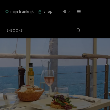
mijn frankrijk
shop
NL
over frankrijk.nl
E-BOOKS
nieuwsbrief
samenwerking
contact