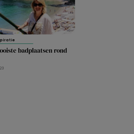
spiratie
ooiste badplaatsen rond
023