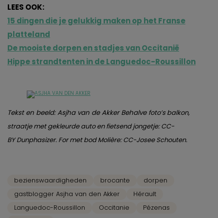
LEES OOK:
15 dingen die je gelukkig maken op het Franse
platteland
De mooiste dorpen en stadjes van Occitanië
Hippe strandtenten in de Languedoc-Roussillon
Tekst en beeld: Asjha van de Akker Behalve
foto’s balkon,
straatje met gekleurde auto en fietsend jongetje: CC-
BY Dunphasizer.
For
met bod Molière: CC-Josee Schouten.
bezienswaardigheden
brocante
dorpen
gastblogger Asjha van den Akker
Hérault
Languedoc-Roussillon
Occitanie
Pézenas