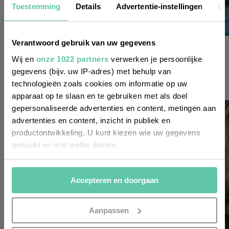
Nieuwsbrief
Toestemming
Details
Advertentie-instellingen
Ov
Wil je altijd als eerste op de hoogte zijn
Verantwoord gebruik van uw gegevens
reisinspiratie
van de laatste nieuwtjes, leuke adressen
Wij en
onze 1022 partners
verwerken je persoonlijke
5 markante kustplaatsen in de Languedoc-
gegevens (bijv. uw IP-adres) met behulp van
en inspirerende tips voor Frankrijk? Meld
Camargue
technologieën zoals cookies om informatie op uw
je dan aan voor onze 2-wekelijkse
22 AUGUSTUS 2024
apparaat op te slaan en te gebruiken met als doel
nieuwsbrief. Zo gedaan!
gepersonaliseerde advertenties en content, metingen aan
advertenties en content, inzicht in publiek en
productontwikkeling. U kunt kiezen wie uw gegevens
gebruikt en met welke doelen.
Als u het toestaat, willen we ook graag:
Accepteren en doorgaan
Informatie verzamelen over uw geografische
locatie, die tot een paar meter nauwkeurig kan zijn
Uw apparaat identificeren door het actief te
Aanpassen
scannen op specifieke eigenschappen (fingerprinting)