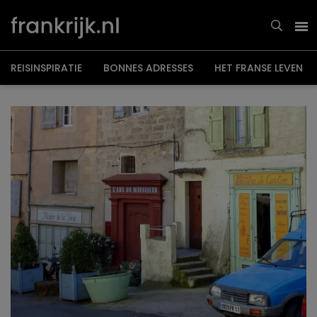
Overslaan
en
naar
de
inhoud
gaan
REISINSPIRATIE
BONNES ADRESSES
HET FRANSE LEVEN