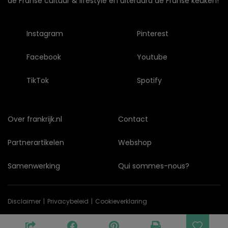
de Franse cultuur & lifestyle en uiteraard de Franse keuken!
Instagram
Pinterest
Facebook
Youtube
TikTok
Spotify
Over frankrijk.nl
Contact
Partnerartikelen
Webshop
Samenwerking
Qui sommes-nous?
Disclaimer
Privacybeleid
Cookieverklaring
© Copyright 2026 frankrijk.nl