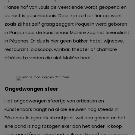
Franse hof van Louis de Veertiende wordt geopend en
de rest is geschiedenis. Daar zijn ze hier fier op, want
zoals zij het zelf graag zeggen: Poquelin werd geboren
in Parijs, maar de kunstenaar Molière zag het levenslicht
in Pézenas. En dus is hier geen bakker, hotel, wijncave,
restaurant, bioscoop, wijnbar, theater of chambre
d’hôtes te vinden die niet Molière heet.
Ongedwongen sfeer
Het ongedwongen sfeertje van artiesten en
kunstenaars hangt na al die eeuwen nog steeds in
Pézenas. In bijna elk straatje zit wel een galerie en het
ene pand is nog fotogenieker dan het ander. Ik koop
een mand (want daar had er ik pas 5 van) en een paar