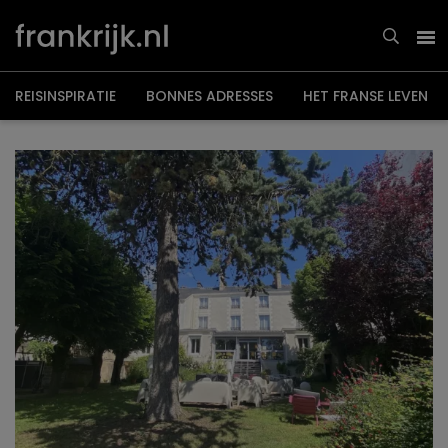
Overslaan
en
naar
de
inhoud
gaan
REISINSPIRATIE
BONNES ADRESSES
HET FRANSE LEVEN