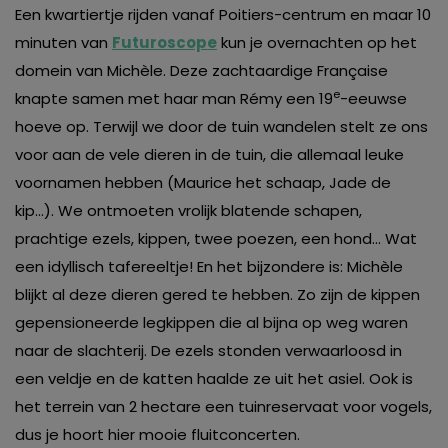
van derde partijen om gepersonaliseerde advertenties te
Een kwartiertje rijden vanaf Poitiers-centrum en maar 10
tonen en/of de inhoud van de advertenties op je
minuten van
Futuroscope
kun je overnachten op het
voorkeuren af te stemmen. Je kunt je voorkeuren
domein van Michèle. Deze zachtaardige Française
e
beheren via ‘Zelf instellen’. Klik je op ‘Accepteren en
knapte samen met haar man Rémy een 19
-eeuwse
doorgaan’ dan ga je akkoord met het gebruik van alle
hoeve op. Terwijl we door de tuin wandelen stelt ze ons
cookies zoals omschreven in onze
Cookieverklaring
.
voor aan de vele dieren in de tuin, die allemaal leuke
Merci!
voornamen hebben (Maurice het schaap, Jade de
kip…). We ontmoeten vrolijk blatende schapen,
prachtige ezels, kippen, twee poezen, een hond… Wat
een idyllisch tafereeltje! En het bijzondere is: Michèle
blijkt al deze dieren gered te hebben. Zo zijn de kippen
gepensioneerde legkippen die al bijna op weg waren
naar de slachterij. De ezels stonden verwaarloosd in
een veldje en de katten haalde ze uit het asiel. Ook is
het terrein van 2 hectare een tuinreservaat voor vogels,
dus je hoort hier mooie fluitconcerten.