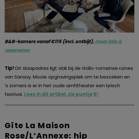
B&B-kamers vanaf €115 (incl. ontbijt),
meer info &
reserveren
Tip!
Dit slaapadres ligt vlak bij de Gallo-romeinse ruïnes
van Sanxay. Mooie opgravingsplek om te bezoeken en
‘s zomers is er in het oude amfitheater een lyrisch
festival.
Lees in dit artikel, zie puntje 5!
Gîte La Maison
Rose/L’Annexe: hip