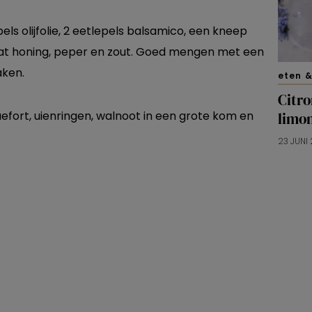
els olijfolie, 2 eetlepels balsamico, een kneep
 wat honing, peper en zout. Goed mengen met een
aken.
eten &
Citro
uefort, uienringen, walnoot in een grote kom en
limo
23 JUNI