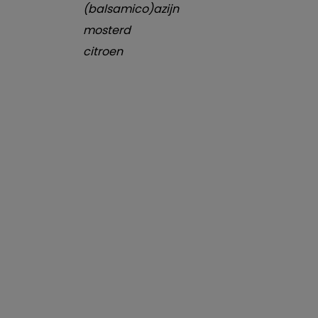
(balsamico)azijn
mosterd
citroen