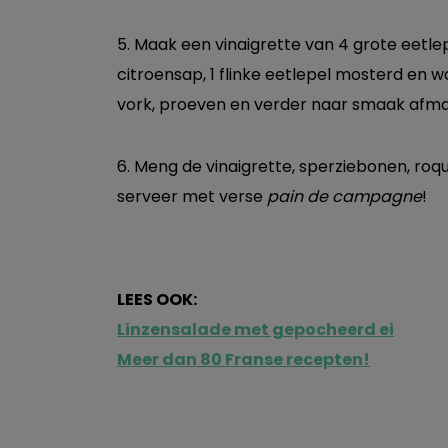
5. Maak een vinaigrette van 4 grote eetlep
citroensap, 1 flinke eetlepel mosterd en
vork, proeven en verder naar smaak afm
6. Meng de vinaigrette, sperziebonen, roq
serveer met verse
pain de campagne
!
LEES OOK:
Linzensalade met gepocheerd ei
Meer dan 80 Franse recepten!