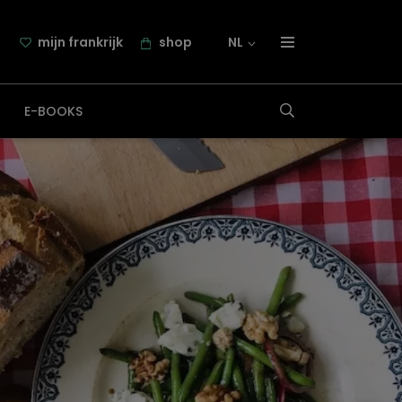
mijn frankrijk
shop
NL
over frankrijk.nl
E-BOOKS
nieuwsbrief
samenwerking
contact