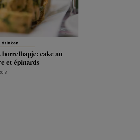
 drinken
 borrelhapje: cake au
e et épinards
2018