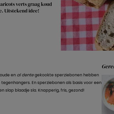
aricots verts graag koud
e. Uitstekend idee!
Gerel
koude en
al dente
gekookte sperziebonen hebben
genhangers. En sperziebonen als basis voor een
n slap blaadje sla. Knapperig, fris, gezond!