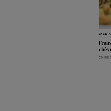
eten &
Frans
chèvr
26 JULI 