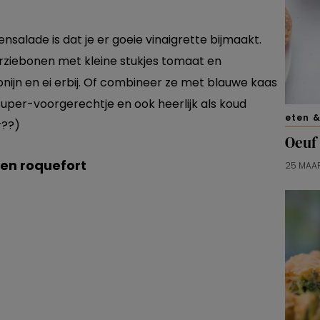
salade is dat je er goeie vinaigrette bijmaakt.
erziebonen met kleine stukjes tomaat en
onijn en ei erbij. Of combineer ze met blauwe kaas
Super-voorgerechtje en ook heerlijk als koud
eten &
r??)
Oeuf 
 en roquefort
25 MAA