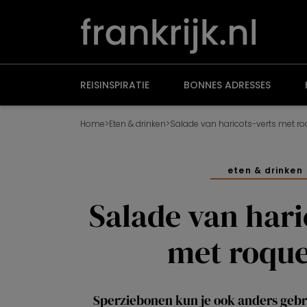
Overslaan
en
naar
de
inhoud
gaan
REISINSPIRATIE
BONNES ADRESSES
Home
>
Eten & drinken
>
Salade van haricots-verts met ro
eten & drinken
Salade van hari
met roque
Sperziebonen kun je ook anders gebru