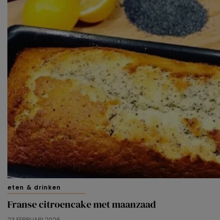
voorkeuren af te stemmen. Je kunt je voorkeuren
beheren via ‘Zelf instellen’. Klik je op ‘Accepteren en
doorgaan’ dan ga je akkoord met het gebruik van alle
cookies zoals omschreven in onze
Cookieverklaring
.
Merci!
eten & drinken
Franse citroencake met maanzaad
23 FEBRUARI 2026