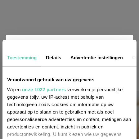
Nieuwsbrief
Toestemming
Details
Advertentie-instellingen
Ov
Wil je altijd als eerste op de hoogte zijn
Verantwoord gebruik van uw gegevens
van de laatste nieuwtjes, leuke adressen
Wij en
onze 1022 partners
verwerken je persoonlijke
gegevens (bijv. uw IP-adres) met behulp van
en inspirerende tips voor Frankrijk? Meld
technologieën zoals cookies om informatie op uw
je dan aan voor onze 2-wekelijkse
apparaat op te slaan en te gebruiken met als doel
nieuwsbrief. Zo gedaan!
gepersonaliseerde advertenties en content, metingen aan
advertenties en content, inzicht in publiek en
productontwikkeling. U kunt kiezen wie uw gegevens