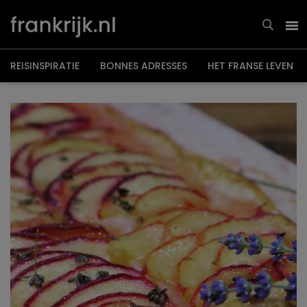
Overslaan
en
naar
de
inhoud
gaan
REISINSPIRATIE
BONNES ADRESSES
HET FRANSE LEVEN