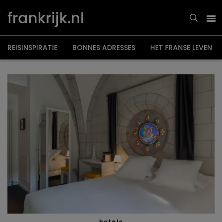
Overslaan
en
naar
de
inhoud
gaan
REISINSPIRATIE
BONNES ADRESSES
HET FRANSE LEVEN
hotels