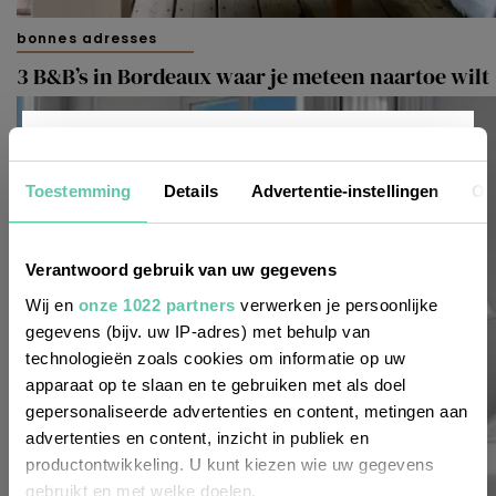
bonnes adresses
3 B&B’s in Bordeaux waar je meteen naartoe wilt
Nieuwsbrief
Toestemming
Details
Advertentie-instellingen
Ov
Wil je altijd als eerste op de hoogte zijn
Verantwoord gebruik van uw gegevens
van de laatste nieuwtjes, leuke adressen
Wij en
onze 1022 partners
verwerken je persoonlijke
gegevens (bijv. uw IP-adres) met behulp van
en inspirerende tips voor Frankrijk? Meld
technologieën zoals cookies om informatie op uw
je dan aan voor onze 2-wekelijkse
apparaat op te slaan en te gebruiken met als doel
nieuwsbrief. Zo gedaan!
gepersonaliseerde advertenties en content, metingen aan
advertenties en content, inzicht in publiek en
productontwikkeling. U kunt kiezen wie uw gegevens
gebruikt en met welke doelen.