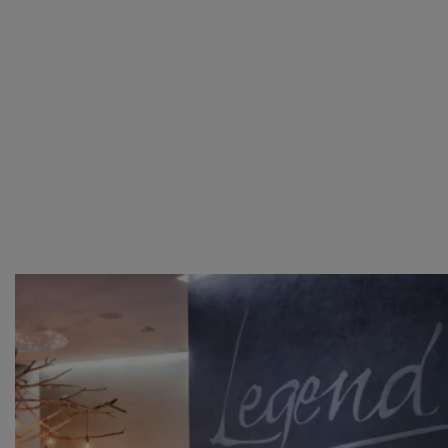
voorkeuren af te stemmen. Je kunt je voorkeuren
beheren via ‘Zelf instellen’. Klik je op ‘Accepteren en
doorgaan’ dan ga je akkoord met het gebruik van alle
cookies zoals omschreven in onze
Cookieverklaring
.
Merci!