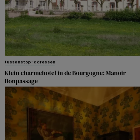
voorkeuren af te stemmen. Je kunt je voorkeuren
beheren via ‘Zelf instellen’. Klik je op ‘Accepteren en
doorgaan’ dan ga je akkoord met het gebruik van alle
cookies zoals omschreven in onze
Cookieverklaring
.
Merci!
tussenstop-adressen
Klein charmehotel in de Bourgogne: Manoir
Bonpassage