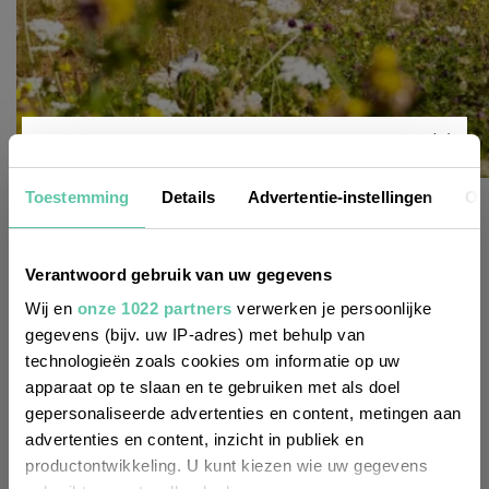
Nieuwsbrief
Toestemming
Details
Advertentie-instellingen
Ov
toplijstjes
10x Indian summer in de Bourgogne
22 OKTOBER 2024
Wil je altijd als eerste op de hoogte zijn
Verantwoord gebruik van uw gegevens
van de laatste nieuwtjes, leuke adressen
Wij en
onze 1022 partners
verwerken je persoonlijke
gegevens (bijv. uw IP-adres) met behulp van
en inspirerende tips voor Frankrijk? Meld
technologieën zoals cookies om informatie op uw
je dan aan voor onze 2-wekelijkse
apparaat op te slaan en te gebruiken met als doel
nieuwsbrief. Zo gedaan!
gepersonaliseerde advertenties en content, metingen aan
advertenties en content, inzicht in publiek en
productontwikkeling. U kunt kiezen wie uw gegevens