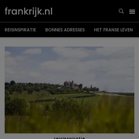
Overslaan
en
naar
de
inhoud
gaan
REISINSPIRATIE
BONNES ADRESSES
HET FRANSE LEVEN
reisinspiratie