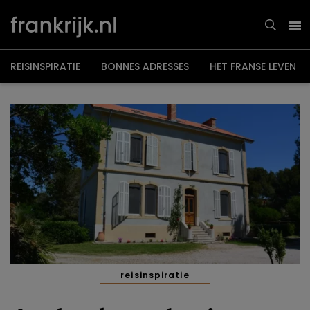
Overslaan
en
naar
de
inhoud
gaan
REISINSPIRATIE
BONNES ADRESSES
HET FRANSE LEVEN
reisinspiratie