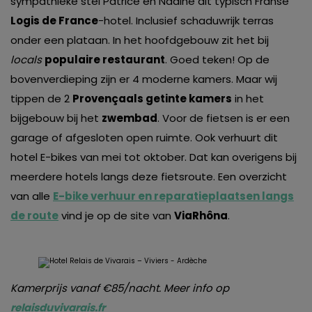
sympathieke stel Patrice en Nadine dit typisch Franse
Logis de France
-hotel. Inclusief schaduwrijk terras
onder een plataan. In het hoofdgebouw zit het bij
locals
populaire restaurant
. Goed teken! Op de
bovenverdieping zijn er 4 moderne kamers. Maar wij
tippen de 2
Provençaals getinte kamers
in het
bijgebouw bij het
zwembad
. Voor de fietsen is er een
garage of afgesloten open ruimte. Ook verhuurt dit
hotel E-bikes van mei tot oktober. Dat kan overigens bij
meerdere hotels langs deze fietsroute. Een overzicht
van alle
E-bike verhuur en reparatieplaatsen
langs
de route
vind je op de site van
ViaRhôna
.
Kamerprijs vanaf €85/nacht. Meer info op
relaisduvivarais.fr