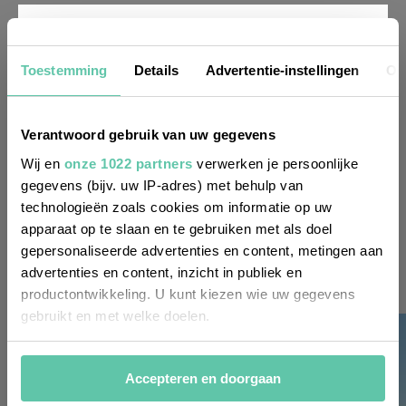
Nieuwsbrief
Toestemming
Details
Advertentie-instellingen
Ov
Wil je altijd als eerste op de hoogte zijn
Verantwoord gebruik van uw gegevens
van de laatste nieuwtjes, leuke adressen
Wij en
onze 1022 partners
verwerken je persoonlijke
gegevens (bijv. uw IP-adres) met behulp van
en inspirerende tips voor Frankrijk? Meld
technologieën zoals cookies om informatie op uw
je dan aan voor onze 2-wekelijkse
apparaat op te slaan en te gebruiken met als doel
nieuwsbrief. Zo gedaan!
gepersonaliseerde advertenties en content, metingen aan
advertenties en content, inzicht in publiek en
productontwikkeling. U kunt kiezen wie uw gegevens
gebruikt en met welke doelen.
Als u het toestaat, willen we ook graag:
Accepteren en doorgaan
Informatie verzamelen over uw geografische
locatie, die tot een paar meter nauwkeurig kan zijn