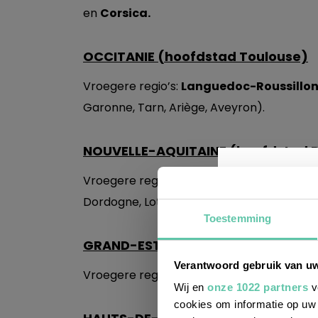
en
Corsica.
OCCITANIE (hoofdstad Toulouse)
Vroegere regio’s:
Languedoc-Roussillo
Garonne, Tarn, Ariège, Aveyron).
NOUVELLE-AQUITAINE (hoofdstad 
Vroegere regio’s:
Limousin
,
Poitou-Char
Dordogne, Lot-et-Garonne),
Toestemming
GRAND-EST (hoofdstad Strasbour
Wil j
Verantwoord gebruik van u
leuke
Vroegere regio’s:
Alsace, Champagne-Ar
Wij en
onze 1022 partners
v
cookies om informatie op uw 