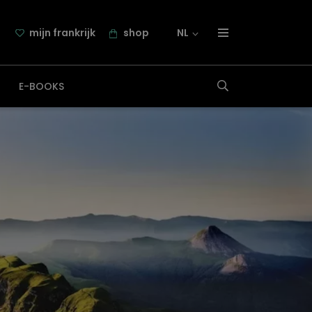
mijn frankrijk
shop
NL
over frankrijk.nl
E-BOOKS
nieuwsbrief
samenwerking
contact