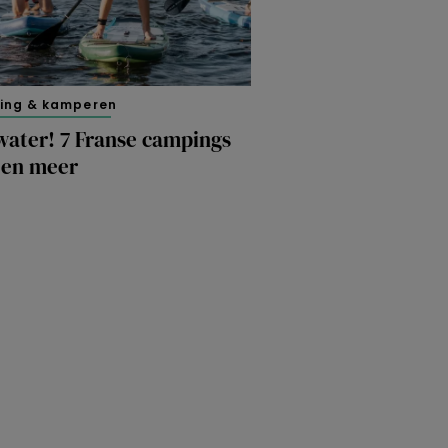
ing & kamperen
water! 7 Franse campings
een meer