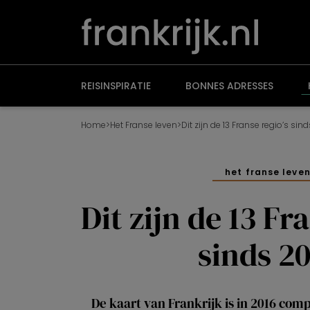
Overslaan
en
naar
de
inhoud
gaan
REISINSPIRATIE
BONNES ADRESSES
Home
>
Het Franse leven
>
Dit zijn de 13 Franse regio’s sin
het franse leve
Dit zijn de 13 Fr
sinds 20
De kaart van Frankrijk is in 2016 com