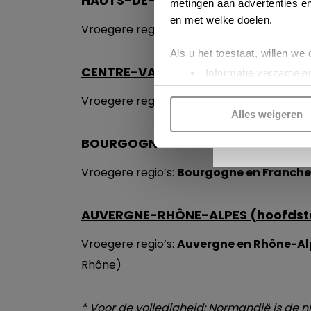
HAUTS-DE-FRANCE (hoofdstad Lill
metingen aan advertenties en
en met welke doelen.
Vroegere regio’s:
Nord-Pas-de-Calais
e
Als u het toestaat, willen we
CENTRE-VAL DE LOIRE (hoofdstad O
Informatie verzamelen
Uw apparaat identific
Vroegere regio:
Centre
Lees meer over hoe uw perso
Alles weigeren
toestemming op elk moment wi
INS
BOURGOGNE-FRANCHE-COMTÉ (hoo
Kijk vooral rond en laat je i
Vroegere regio’s:
Bourgogne en Franch
functionele cookies
om je ee
gepersonaliseerde advertenti
AUVERGNE-RHÔNE-ALPES (hoofdst
voorkeuren beheren via ‘Zelf 
cookies zoals omschreven i
Vroegere regio’s:
Auvergne en Rhône-Al
Rhône)
* Voor de volledigheid: Normandië is d