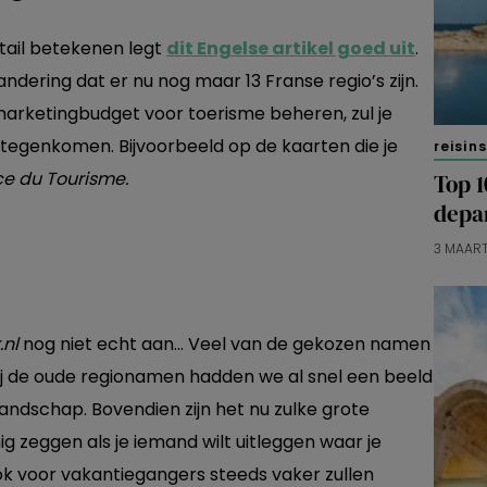
etail betekenen legt
dit Engelse artikel goed uit
.
ndering dat er nu nog maar 13 Franse regio’s zijn.
 marketingbudget voor toerisme beheren, zul je
tegenkomen. Bijvoorbeeld op de kaarten die je
reisin
ce du Tourisme
.
Top 1
depa
3 MAAR
.nl
nog niet echt aan… Veel van de gekozen namen
Bij de oude regionamen hadden we al snel een beeld
 landschap. Bovendien zijn het nu zulke grote
 zeggen als je iemand wilt uitleggen waar je
k voor vakantiegangers steeds vaker zullen