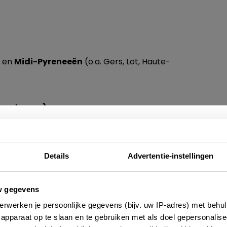
n
en
Midi-Pyreneeën
(o.a. Gers, Lot, Haute-
Bordeaux)
entes en
Aquitaine
(o.a. Les Landes, Gironde,
Nieuwsbrief
Details
Advertentie-instellingen
g)
e altijd als eerste op de hoogte zijn van de laatste nieu
w gegevens
 adressen en inspirerende tips voor Frankrijk? Meld 
denne en Lorraine
erwerken je persoonlijke gegevens (bijv. uw IP-adres) met behul
aan voor onze 2-wekelijkse nieuwsbrief. Zo gedaan!
apparaat op te slaan en te gebruiken met als doel gepersonalise