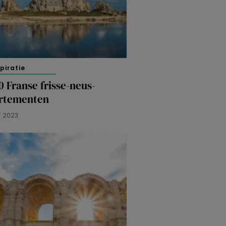
spiratie
0 Franse frisse-neus-
rtementen
T 2023