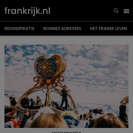
Overslaan
en
naar
de
inhoud
gaan
REISINSPIRATIE
BONNES ADRESSES
HET FRANSE LEVEN
reisinspiratie