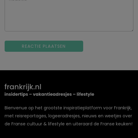
Bienvenue op het grootste inspiratieplatform voor Frankrijk,
met reisreportages, logeeradresjes, nieuws en weetjes over
de Franse cultuur & lifestyle en uiteraard de Franse keuken!