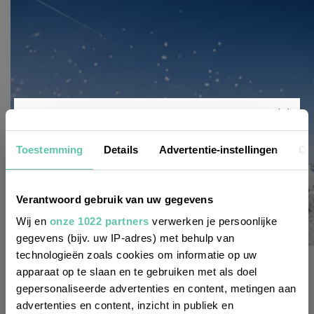
Nieuwsbrief
Toestemming
Details
Advertentie-instellingen
Ov
Wil je altijd als eerste op de hoogte zijn
Verantwoord gebruik van uw gegevens
van de laatste nieuwtjes, leuke adressen
Wij en
onze 1022 partners
verwerken je persoonlijke
gegevens (bijv. uw IP-adres) met behulp van
en inspirerende tips voor Frankrijk? Meld
technologieën zoals cookies om informatie op uw
reisinspiratie
je dan aan voor onze 2-wekelijkse
apparaat op te slaan en te gebruiken met als doel
De skidorpen van Les Arcs: welke past het best
nieuwsbrief. Zo gedaan!
gepersonaliseerde advertenties en content, metingen aan
bij jou?
advertenties en content, inzicht in publiek en