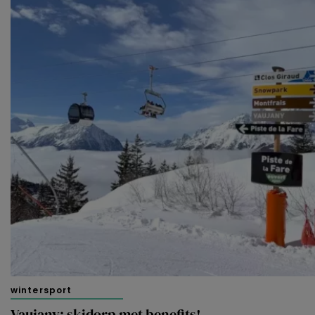
tonen en/of de inhoud van de advertenties op je
voorkeuren af te stemmen. Je kunt je voorkeuren
beheren via ‘Zelf instellen’. Klik je op ‘Accepteren en
doorgaan’ dan ga je akkoord met het gebruik van alle
cookies zoals omschreven in onze
Cookieverklaring
.
Merci!
wintersport
Vaujany: skidorp met benefits!