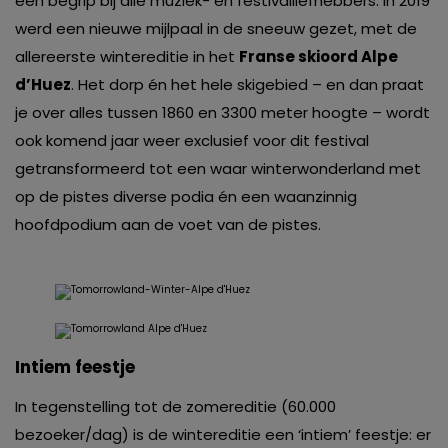
een begrip bij alle muziek- en festivalliefhebbers. In 2019
werd een nieuwe mijlpaal in de sneeuw gezet, met de
allereerste wintereditie in het
Franse skioord Alpe
d’Huez
. Het dorp én het hele skigebied – en dan praat
je over alles tussen 1860 en 3300 meter hoogte – wordt
ook komend jaar weer exclusief voor dit festival
getransformeerd tot een waar winterwonderland met
op de pistes diverse podia én een waanzinnig
hoofdpodium aan de voet van de pistes.
Intiem feestje
In tegenstelling tot de zomereditie (60.000
bezoeker/dag) is de wintereditie een ‘intiem’ feestje: er