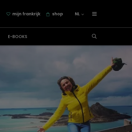
mijn frankrijk
shop
NL
over frankrijk.nl
E-BOOKS
nieuwsbrief
samenwerking
contact