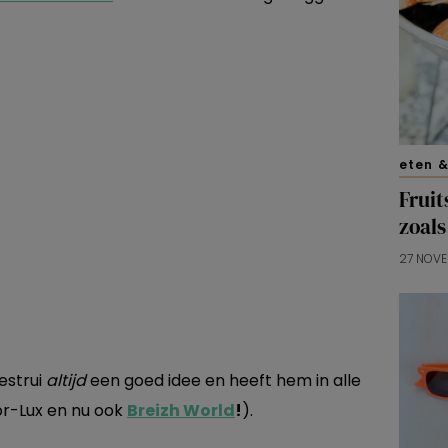
eten &
Fruit
zoals
27 NOV
estrui
altijd
een goed idee en heeft hem in alle
or-Lux en nu ook
Breizh World
!
).