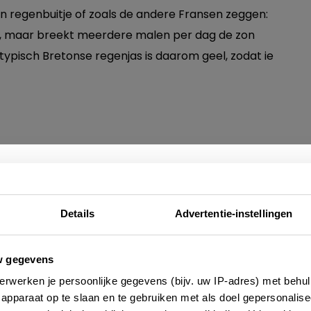
n regenbuitje of zoals de andere Fransen zeggen:
ag, maar breekt meerdere malen per dag de zon
n typisch Bretonse regenjas is daarom geel, zodat ie
Nieuwsbrief
Details
Advertentie-instellingen
e altijd als eerste op de hoogte zijn van de laatste nieu
w gegevens
 adressen en inspirerende tips voor Frankrijk? Meld 
erwerken je persoonlijke gegevens (bijv. uw IP-adres) met behul
aan voor onze 2-wekelijkse nieuwsbrief. Zo gedaan!
apparaat op te slaan en te gebruiken met als doel gepersonalise