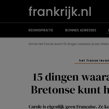
Overslaan
en
naar
de
inhoud
gaan
REISINSPIRATIE
BONNES ADRESSES
Home
>
Het Franse leven
>
15 dingen waaraan je een Bret
het franse leve
15 dingen waar
Bretonse kunt 
Carole is eigenlijk geen Française. Ze k