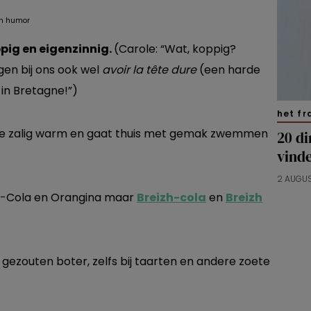
ppig en eigenzinnig.
(Carole: “Wat, koppig?
gen bij ons ook wel
avoir
la
tête dure
(een harde
 in Bretagne!”)
het fr
ee zalig warm en gaat thuis met gemak zwemmen
20 di
vind
2 AUGU
a-Cola en Orangina maar
Breizh-cola
en
Breizh
gezouten boter, zelfs bij taarten en andere zoete