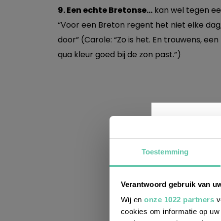
9. Een echte Bretonse…
kan wel tegen ee
“Voor een Breton regent het niet elke d
door” (Carole: “Zo is het. En trouwens, ee
qua kleur goed bij de zon past.”)
Toestemming
Wil j
Verantwoord gebruik van u
leuke
Wij en
onze 1022 partners
v
cookies om informatie op uw 