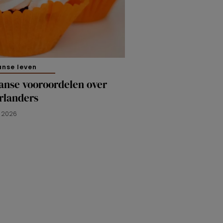
anse leven
anse vooroordelen over
rlanders
L 2026