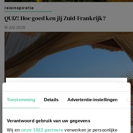
reisinspiratie
QUIZ! Hoe goed ken jij Zuid-Frankrijk?
18 JULI 2025
Nieuwsbrief
Toestemming
Details
Advertentie-instellingen
Ov
Wil je altijd als eerste op de hoogte zijn
Verantwoord gebruik van uw gegevens
van de laatste nieuwtjes, leuke adressen
Wij en
onze 1022 partners
verwerken je persoonlijke