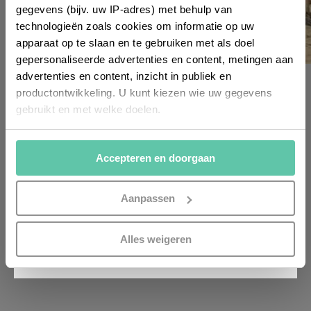
gegevens (bijv. uw IP-adres) met behulp van
en inspirerende tips voor Frankrijk? Meld
technologieën zoals cookies om informatie op uw
je dan aan voor onze 2-wekelijkse
apparaat op te slaan en te gebruiken met als doel
nieuwsbrief. Zo gedaan!
gepersonaliseerde advertenties en content, metingen aan
advertenties en content, inzicht in publiek en
toplijstjes
productontwikkeling. U kunt kiezen wie uw gegevens
Top 10 mooiste stranden van Frankrijk
gebruikt en met welke doelen.
23 MAART 2025
Als u het toestaat, willen we ook graag:
Accepteren en doorgaan
Informatie verzamelen over uw geografische
locatie, die tot een paar meter nauwkeurig kan zijn
Uw apparaat identificeren door het actief te
Aanpassen
scannen op specifieke eigenschappen (fingerprinting)
Lees meer over hoe uw persoonlijke gegevens worden
INSCHRIJVEN
Alles weigeren
verwerkt en stel uw voorkeuren in het
detailgedeelte
in.
U kunt uw toestemming op elk moment wijzigen of
intrekken in de Cookieverklaring.