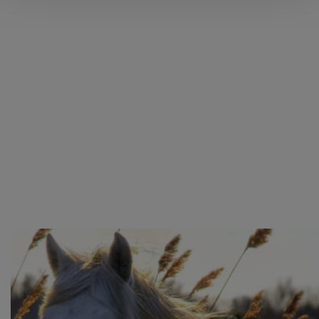
Kijk vooral rond en laat je inspireren. Voordat je dat doet,
informeren we je over het gebruik van
analytische en
functionele cookies
om je een optimale
gebruikerservaring te bieden. Ook plaatsen wij cookies
van derde partijen om gepersonaliseerde advertenties te
tonen en/of de inhoud van de advertenties op je
voorkeuren af te stemmen. Je kunt je voorkeuren
beheren via ‘Zelf instellen’. Klik je op ‘Accepteren en
doorgaan’ dan ga je akkoord met het gebruik van alle
cookies zoals omschreven in onze
Cookieverklaring
.
Merci!