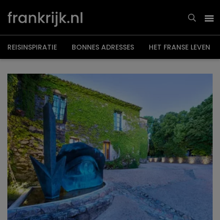
Overslaan
en
naar
de
inhoud
gaan
REISINSPIRATIE
BONNES ADRESSES
HET FRANSE LEVEN