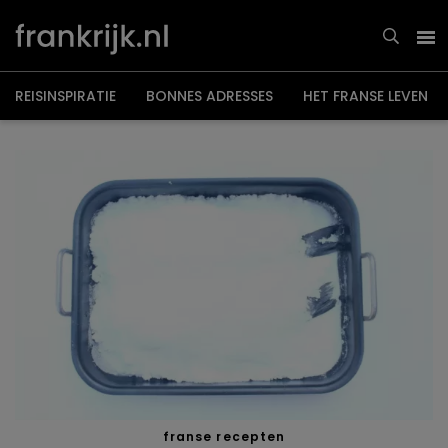
Overslaan
en
naar
de
inhoud
gaan
REISINSPIRATIE
BONNES ADRESSES
HET FRANSE LEVEN
franse recepten