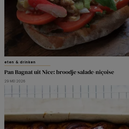
van derde partijen om gepersonaliseerde advertenties te
tonen en/of de inhoud van de advertenties op je
voorkeuren af te stemmen. Je kunt je voorkeuren
beheren via ‘Zelf instellen’. Klik je op ‘Accepteren en
doorgaan’ dan ga je akkoord met het gebruik van alle
cookies zoals omschreven in onze
Cookieverklaring
.
Merci!
eten & drinken
Pan Bagnat uit Nice: broodje salade-niçoise
29 MEI 2026