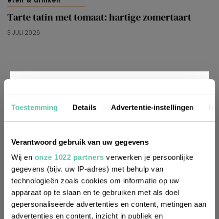
eten & drinken
Tarte tatin met tomaat: hartige zomertaart
3 JULI 2026
Nieuwsbrief
Toestemming
Details
Advertentie-instellingen
Ov
Wil je altijd als eerste op de hoogte zijn
Verantwoord gebruik van uw gegevens
van de laatste nieuwtjes, leuke adressen
Wij en
onze 1022 partners
verwerken je persoonlijke
gegevens (bijv. uw IP-adres) met behulp van
en inspirerende tips voor Frankrijk? Meld
technologieën zoals cookies om informatie op uw
je dan aan voor onze 2-wekelijkse
apparaat op te slaan en te gebruiken met als doel
nieuwsbrief. Zo gedaan!
gepersonaliseerde advertenties en content, metingen aan
advertenties en content, inzicht in publiek en