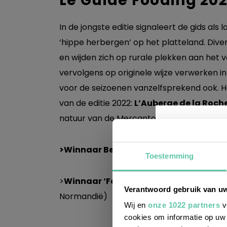
Le Guide Fooding 20
In de jongste editie signaleert de gids als 
‘hippe herbergen’ op het platteland. Div
en wijden zich op rurale plekken aan het 
vervolgens op originele wijze verwerken i
voor de seizoenen vanzelfsprekend ook. H
van de editie 2022:
L’Auberge de la Roch
natuur van de Mercantour, op een uurtje ri
>Winnaar Beste
restaurant
& Beste sl
Toestemming
Wil j
>
Winnaar ‘Fooding d’Amour’:
L’Auber
Verantwoord gebruik van u
leuke
Normandië)
Wij en
onze 1022 partners
v
cookies om informatie op uw 