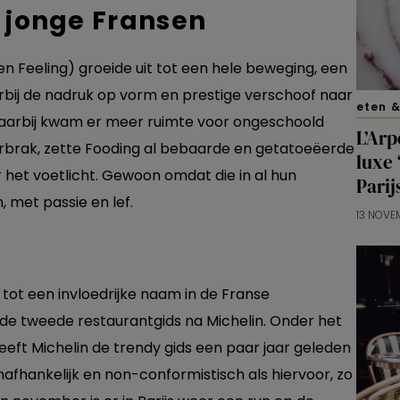
 jonge Fransen
n Feeling) groeide uit tot een hele beweging, een
bij de nadruk op vorm en prestige verschoof naar
eten &
 Daarbij kwam er meer ruimte voor ongeschoold
L’Arp
rbrak, zette Fooding al bebaarde en getatoeëerde
luxe 
r het voetlicht. Gewoon omdat die in al hun
Parij
 met passie en lef.
13 NOVE
d tot een invloedrijke naam in de Franse
 de tweede restaurantgids na Michelin. Onder het
heeft Michelin de trendy gids een paar jaar geleden
nafhankelijk en non-conformistisch als hiervoor, zo