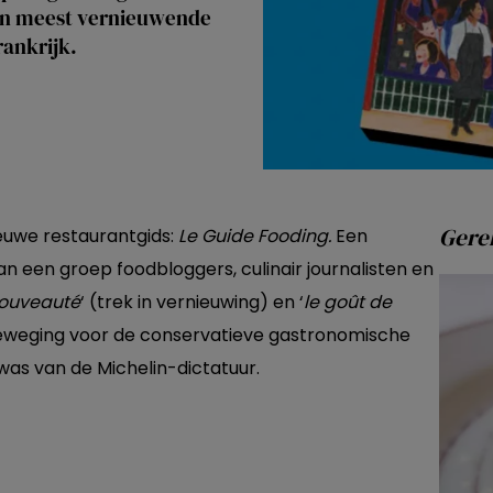
e en meest vernieuwende
rankrijk.
Gerel
ieuwe restaurantgids:
Le Guide Fooding.
Een
n een groep foodbloggers, culinair journalisten en
nouveauté
‘ (trek in vernieuwing) en ‘
le goût de
eweging voor de conservatieve gastronomische
n was van de Michelin-dictatuur.