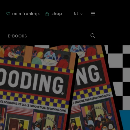
mijn frankrijk
shop
NL
over frankrijk.nl
E-BOOKS
nieuwsbrief
samenwerking
contact