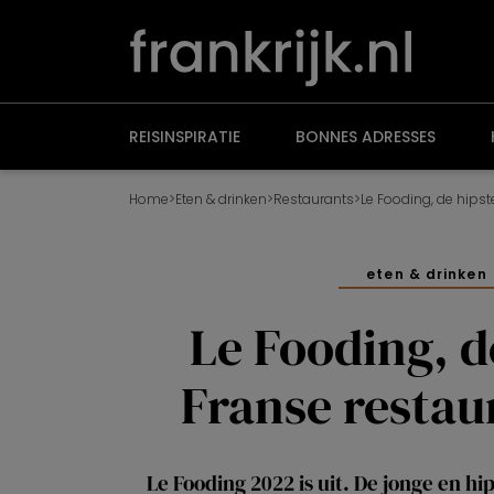
Overslaan
en
naar
de
inhoud
gaan
REISINSPIRATIE
BONNES ADRESSES
Home
>
Eten & drinken
>
Restaurants
>
Le Fooding, de hipst
eten & drinken
Le Fooding, d
Franse restau
Le Fooding 2022 is uit. De jonge en h