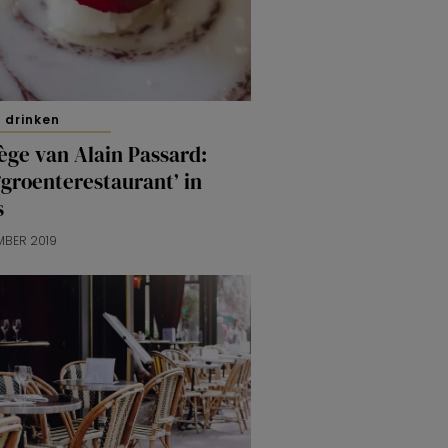
 drinken
ège van Alain Passard:
‘groenterestaurant’ in
s
MBER 2019