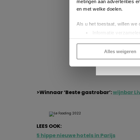
metingen aan advertenties en
en met welke doelen.
Als u het toestaat, willen we
Informatie verzamelen
Uw apparaat identific
Lees meer over hoe uw perso
Alles weigeren
toestemming op elk moment wi
INS
Kijk vooral rond en laat je i
functionele cookies
om je ee
gepersonaliseerde advertenti
>Winnaar ‘Beste gastrobar’:
wijnbar L
voorkeuren beheren via ‘Zelf 
cookies zoals omschreven i
LEES OOK:
5 hippe nieuwe hotels in Parijs