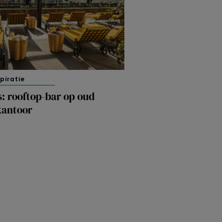
spiratie
s: rooftop-bar op oud
kantoor