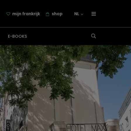
mijn frankrijk
shop
NL
over frankrijk.nl
E-BOOKS
nieuwsbrief
samenwerking
contact