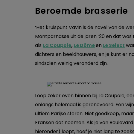
Beroemde brasserie
‘Het kruispunt Vavin is de navel van de we
Montparnasse uit de jaren ’20 en dat was
als
La Coupole
,
Le D
ôme
en
Le Select
war
dichters en beeldhouwers, en je kunt er nog 
sindsdien weinig veranderd zijn.
Loop zeker even binnen bij La Coupole, een
onlangs helemaal is gerenoveerd. Een wijn
ultiem Parijse sferen. Niet goedkoop, maa
Fransen dat noemen. Als je van Boulevar
hieronder) loopt, hoef je niet lang te zoek