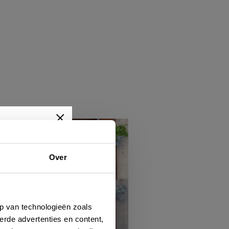
Over
wtjes,
je dan
p van technologieën zoals
erde advertenties en content,