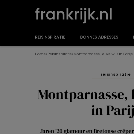
Overslaan
en
naar
de
inhoud
gaan
REISINSPIRATIE
BONNES ADRESSES
Home
>
Reisinspiratie
>
Montparnasse, leuke wijk in Parijs
reisinspiratie
Montparnasse, 
in Pari
Jaren '20 glamour en Bretonse crêper