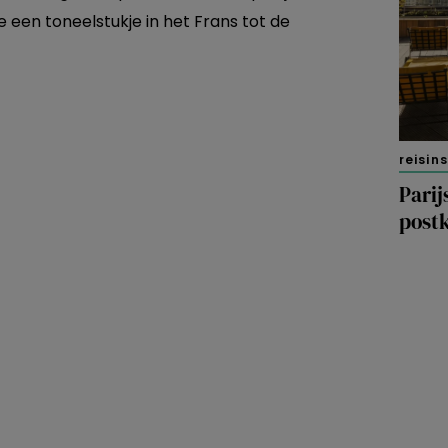
ie een toneelstukje in het Frans tot de
reisin
Parij
post