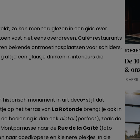
reld’, zo kan men teruglezen in een gids over
 toen vast niet eens overdreven. Café-restaurants
en bekende ontmoetingsplaatsen voor schilders,
stede
altijd een glaasje drinken in interieurs die
De 10
& on
13 APRIL
 historisch monument in art deco-stijl, dat
tje op het terras van
La Rotonde
brengt je ook in
r de bediening is dan ook
nickel
(perfect), zoals de
d Montparnasse naar de
Rue de la Ga
ï
t
é
(foto
en naar goedkopere en kleinere plekjes. In die