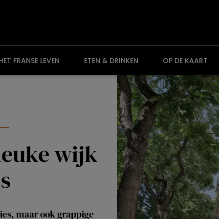
HET FRANSE LEVEN
ETEN & DRINKEN
OP DE KAART
leuke wijk
js
ies, maar ook grappige