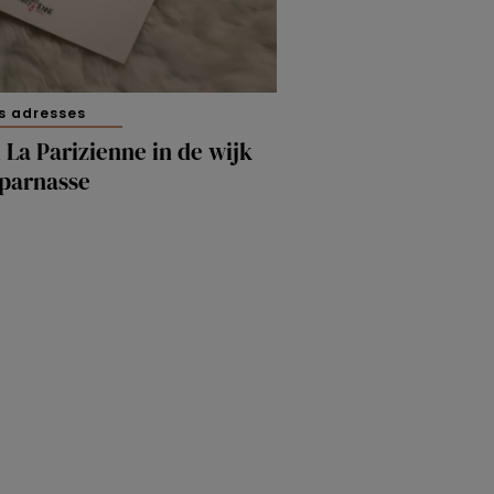
s adresses
 La Parizienne in de wijk
parnasse