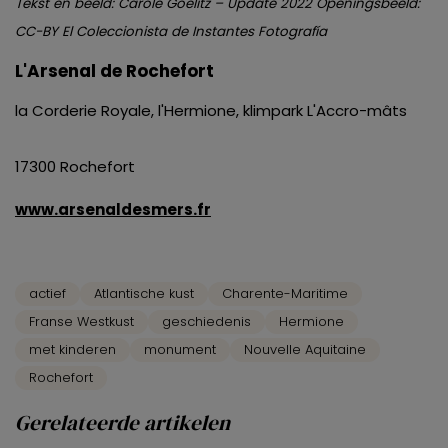
Tekst en beeld: Carole Goelitz – Update 2022 Openingsbeeld:
CC-BY El Coleccionista de Instantes Fotografía
L'Arsenal de Rochefort
la Corderie Royale, l'Hermione, klimpark L'Accro-mâts
17300 Rochefort
www.arsenaldesmers.fr
actief
Atlantische kust
Charente-Maritime
Franse Westkust
geschiedenis
Hermione
met kinderen
monument
Nouvelle Aquitaine
Rochefort
Gerelateerde artikelen