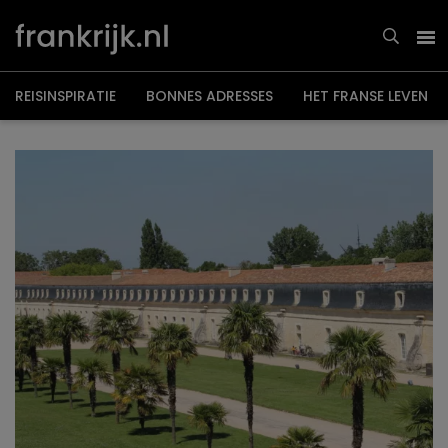
Overslaan
en
naar
de
inhoud
gaan
REISINSPIRATIE
BONNES ADRESSES
HET FRANSE LEVEN