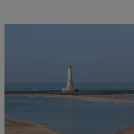
van derde partijen om gepersonaliseerde advertenties te
tonen en/of de inhoud van de advertenties op je
voorkeuren af te stemmen. Je kunt je voorkeuren
beheren via ‘Zelf instellen’. Klik je op ‘Accepteren en
doorgaan’ dan ga je akkoord met het gebruik van alle
cookies zoals omschreven in onze
Cookieverklaring
.
Merci!