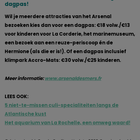
dagpas!
Wil je meerdere attracties van het Arsenal
bezoeken kies dan voor een dagpas: €18 volw./€13
voor kinderen voor La Corderie, het marinemuseum,
een bezoek aan een reuze-periscoop én de
Hermione (als die er is!). Of een dagpas inclusief
klimpark Accro-Mats: €30 volw./€25 kinderen.
Meer informatie:
www.arsenaldesmers.fr
LEES OOK:
5 niet-te-missen culi-specialiteiten langs de
Atlantische kust
Het aquarium van La Rochelle, een omweg waard!