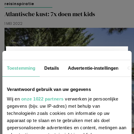
reisinspiratie
Atlantische kust: 7x doen met kids
1 MEI 2022
Nieuwsbrief
Toestemming
Details
Advertentie-instellingen
Ov
Wil je altijd als eerste op de hoogte zijn
Verantwoord gebruik van uw gegevens
van de laatste nieuwtjes, leuke adressen
Wij en
onze 1022 partners
verwerken je persoonlijke
gegevens (bijv. uw IP-adres) met behulp van
en inspirerende tips voor Frankrijk? Meld
technologieën zoals cookies om informatie op uw
je dan aan voor onze 2-wekelijkse
apparaat op te slaan en te gebruiken met als doel
nieuwsbrief. Zo gedaan!
gepersonaliseerde advertenties en content, metingen aan