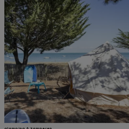
van derde partijen om gepersonaliseerde advertenties te
tonen en/of de inhoud van de advertenties op je
voorkeuren af te stemmen. Je kunt je voorkeuren
beheren via ‘Zelf instellen’. Klik je op ‘Accepteren en
doorgaan’ dan ga je akkoord met het gebruik van alle
cookies zoals omschreven in onze
Cookieverklaring
.
Merci!
glamping & kamperen