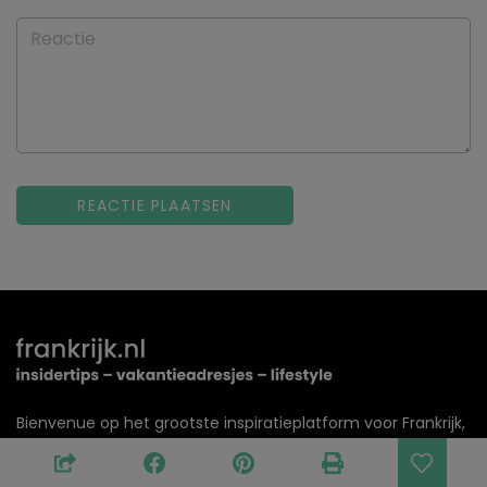
Reactie
Bienvenue op het grootste inspiratieplatform voor Frankrijk,
met reisreportages, logeeradresjes, nieuws en weetjes over
de Franse cultuur & lifestyle en uiteraard de Franse keuken!