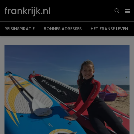
Overslaan
en
naar
de
inhoud
gaan
REISINSPIRATIE
BONNES ADRESSES
HET FRANSE LEVEN