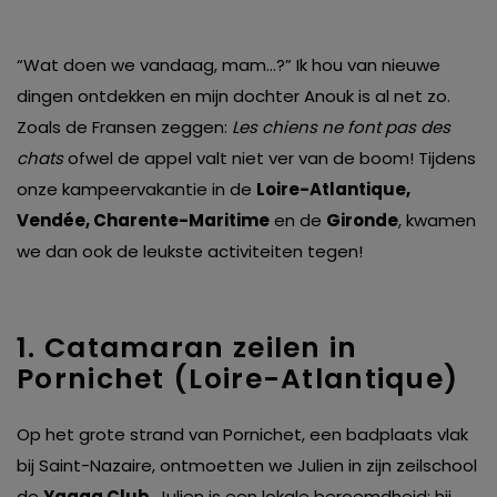
“Wat doen we vandaag, mam…?” Ik hou van nieuwe
dingen ontdekken en mijn dochter Anouk is al net zo.
Zoals de Fransen zeggen:
Les chiens ne font pas des
chats
ofwel de appel valt niet ver van de boom! Tijdens
onze kampeervakantie in de
Loire-Atlantique,
Vendée, Charente-Maritime
en de
Gironde
, kwamen
we dan ook de leukste activiteiten tegen!
1. Catamaran zeilen in
Pornichet (Loire-Atlantique)
Op het grote strand van Pornichet, een badplaats vlak
bij Saint-Nazaire, ontmoetten we Julien in zijn zeilschool
de
Yagga Club
. Julien is een lokale beroemdheid: hij