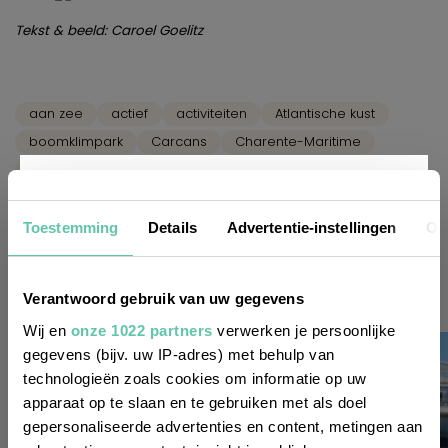
Tekst & beeld: Caroel Goelitz
aan zee
actief
activiteiten
Atlantische kust
boomklimpark
Carcans
Charente-Maritime
fietsen
Franse Westkust
Gironde
La Rochelle
met kinderen
Nouvelle Aquitaine
Pays de la Loire
Nieuwsbrief
Pornichet
strandvakantie
Vélo Francette
Toestemming
Details
Advertentie-instellingen
Ov
Vélodysée
Vendée
zeilen
Gerelateerde artikelen
Wil je altijd als eerste op de hoogte zijn
Verantwoord gebruik van uw gegevens
van de laatste nieuwtjes, leuke adressen
Wij en
onze 1022 partners
verwerken je persoonlijke
gegevens (bijv. uw IP-adres) met behulp van
en inspirerende tips voor Frankrijk? Meld
technologieën zoals cookies om informatie op uw
je dan aan voor onze 2-wekelijkse
apparaat op te slaan en te gebruiken met als doel
nieuwsbrief. Zo gedaan!
gepersonaliseerde advertenties en content, metingen aan