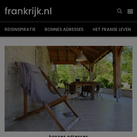
Overslaan
en
naar
de
inhoud
gaan
REISINSPIRATIE
BONNES ADRESSES
HET FRANSE LEVEN
bonnes adresses