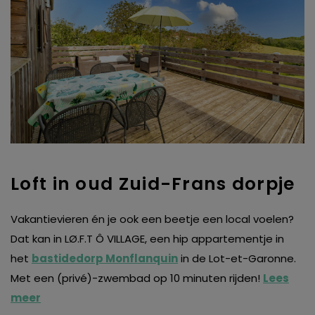
Loft in oud Zuid-Frans dorpje
Vakantievieren én je ook een beetje een local voelen?
Dat kan in LØ.F.T Ô VILLAGE, een hip appartementje in
het
bastidedorp Monflanquin
in de Lot-et-Garonne.
Met een (privé)-zwembad op 10 minuten rijden!
Lees
meer