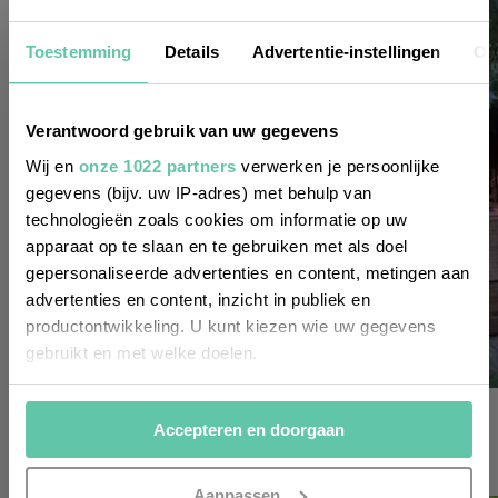
Nieuwsbrief
Toestemming
Details
Advertentie-instellingen
Ov
Wil je altijd als eerste op de hoogte zijn
Verantwoord gebruik van uw gegevens
van de laatste nieuwtjes, leuke adressen
Wij en
onze 1022 partners
verwerken je persoonlijke
gegevens (bijv. uw IP-adres) met behulp van
en inspirerende tips voor Frankrijk? Meld
technologieën zoals cookies om informatie op uw
je dan aan voor onze 2-wekelijkse
apparaat op te slaan en te gebruiken met als doel
nieuwsbrief. Zo gedaan!
gepersonaliseerde advertenties en content, metingen aan
advertenties en content, inzicht in publiek en
productontwikkeling. U kunt kiezen wie uw gegevens
gebruikt en met welke doelen.
Als u het toestaat, willen we ook graag:
gîtes & vakantiehuizen
Accepteren en doorgaan
Informatie verzamelen over uw geografische
Domaine en Birbès, gezellig terugkeeradres in
locatie, die tot een paar meter nauwkeurig kan zijn
Zuid-Frankrijk
Uw apparaat identificeren door het actief te
Aanpassen