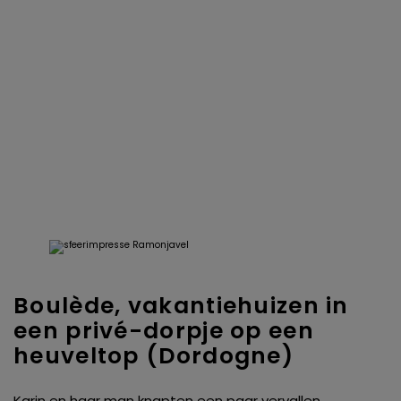
Boulède, vakantiehuizen in
een privé-dorpje op een
heuveltop (Dordogne)
Karin en haar man knapten een paar vervallen