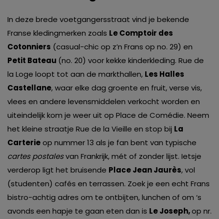
In deze brede voetgangersstraat vind je bekende
Franse kledingmerken zoals
Le Comptoir des
Cotonniers
(casual-chic op z’n Frans op no. 29) en
Petit Bateau
(no. 20) voor kekke kinderkleding. Rue de
la Loge loopt tot aan de markthallen,
Les Halles
Castellane
, waar elke dag groente en fruit, verse vis,
vlees en andere levensmiddelen verkocht worden en
uiteindelijk kom je weer uit op Place de Comédie. Neem
het kleine straatje Rue de la Vieille en stop bij
La
Carterie
op nummer 13 als je fan bent van typische
cartes postales
van Frankrijk, mét of zonder lijst. Ietsje
verderop ligt het bruisende
Place Jean Jaurès
, vol
(studenten) cafés en terrassen. Zoek je een echt Frans
bistro-achtig adres om te ontbijten, lunchen of om ‘s
avonds een hapje te gaan eten dan is
Le Joseph,
op nr.