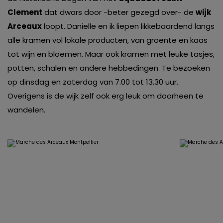
van derde partijen om gepersonaliseerde advertenties te
Clement
dat dwars door -beter gezegd over- de
wijk
tonen en/of de inhoud van de advertenties op je
Arceaux
loopt. Danielle en ik liepen likkebaardend langs
voorkeuren af te stemmen. Je kunt je voorkeuren
alle kramen vol lokale producten, van groente en kaas
beheren via ‘Zelf instellen’. Klik je op ‘Accepteren en
tot wijn en bloemen. Maar ook kramen met leuke tasjes,
doorgaan’ dan ga je akkoord met het gebruik van alle
potten, schalen en andere hebbedingen. Te bezoeken
cookies zoals omschreven in onze
Cookieverklaring
.
op dinsdag en zaterdag van 7.00 tot 13.30 uur.
Merci!
Overigens is de wijk zelf ook erg leuk om doorheen te
wandelen.