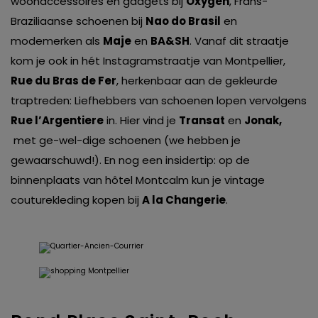
woonaccessoires en gadgets bij
Oxygen
, Frans-
Braziliaanse schoenen bij
Nao do Brasil
en
modemerken als
Maje
en
BA&SH
. Vanaf dit straatje
kom je ook in hét Instagramstraatje van Montpellier,
Rue du Bras de Fer
, herkenbaar aan de gekleurde
traptreden: Liefhebbers van schoenen lopen vervolgens
Rue l’Argentiere
in. Hier vind je
Transat
en
Jonak,
met ge-wel-dige schoenen (we hebben je
gewaarschuwd!). En nog een insidertip: op de
binnenplaats van hôtel Montcalm kun je vintage
couturekleding kopen bij
A la Changerie
.