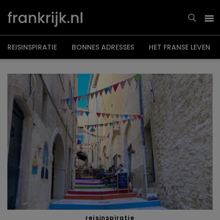
Overslaan
en
naar
de
inhoud
gaan
REISINSPIRATIE
BONNES ADRESSES
HET FRANSE LEVEN
reisinspiratie