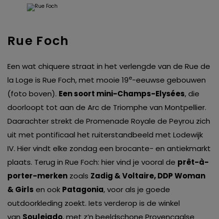
Rue Foch
Een wat chiquere straat in het verlengde van de Rue de
e
la Loge is Rue Foch, met mooie 19
-eeuwse gebouwen
(foto boven).
Een soort mini-Champs-Elysées
, die
doorloopt tot aan de Arc de Triomphe van Montpellier.
Daarachter strekt de Promenade Royale de Peyrou zich
uit met pontificaal het ruiterstandbeeld met Lodewijk
IV. Hier vindt elke zondag een brocante- en antiekmarkt
plaats. Terug in Rue Foch: hier vind je vooral de
prêt-à-
porter-merken
zoals
Zadig & Voltaire, DDP Woman
& Girls
en ook
Patagonia
, voor als je goede
outdoorkleding zoekt. Iets verderop is de winkel
van
Souleiado
, met z’n beeldschone Provençaalse