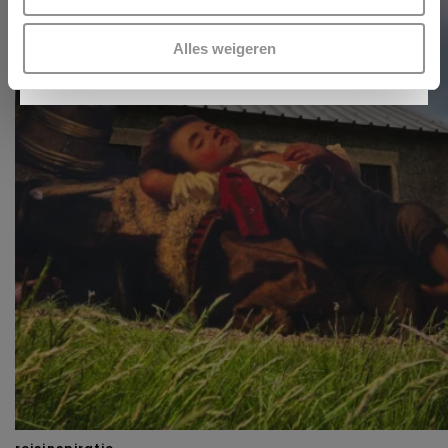
scannen op specifieke eigenschappen (fingerprinting)
Lees meer over hoe uw persoonlijke gegevens worden
INSCHRIJVEN
Alles weigeren
verwerkt en stel uw voorkeuren in het
detailgedeelte
in.
U kunt uw toestemming op elk moment wijzigen of
intrekken in de Cookieverklaring.
Kijk vooral rond en laat je inspireren. Voordat je dat doet,
informeren we je over het gebruik van
analytische en
functionele cookies
om je een optimale
gebruikerservaring te bieden. Ook plaatsen wij cookies
van derde partijen om gepersonaliseerde advertenties te
tonen en/of de inhoud van de advertenties op je
voorkeuren af te stemmen. Je kunt je voorkeuren
beheren via ‘Zelf instellen’. Klik je op ‘Accepteren en
doorgaan’ dan ga je akkoord met het gebruik van alle
cookies zoals omschreven in onze
Cookieverklaring
.
Merci!