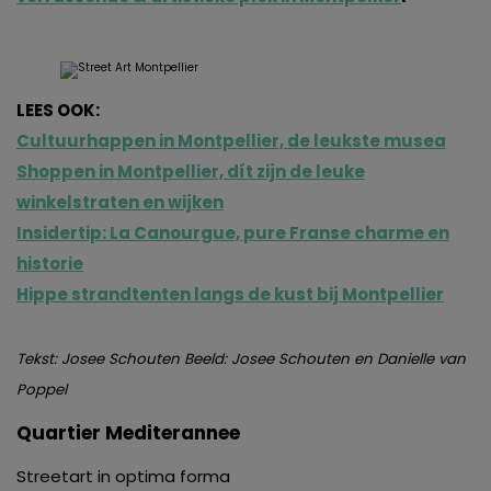
LEES OOK:
Cultuurhappen in Montpellier, de leukste musea
Shoppen in Montpellier, dít zijn de leuke
winkelstraten en wijken
Insidertip: La Canourgue, pure Franse charme en
historie
Hippe strandtenten langs de kust bij Montpellier
Tekst: Josee Schouten Beeld: Josee Schouten en Danielle van
Poppel
Quartier Mediterannee
Streetart in optima forma