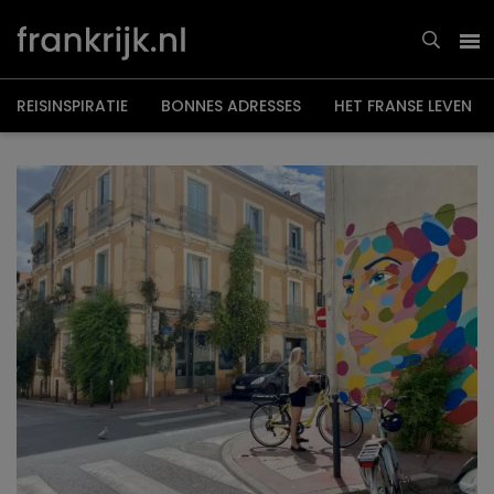
Overslaan
en
naar
de
inhoud
gaan
REISINSPIRATIE
BONNES ADRESSES
HET FRANSE LEVEN