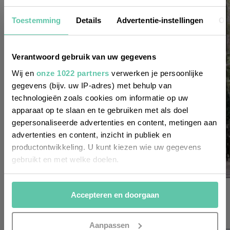
Nieuwsbrief
Toestemming
Details
Advertentie-instellingen
Ov
Wil je altijd als eerste op de hoogte zijn
Verantwoord gebruik van uw gegevens
van de laatste nieuwtjes, leuke adressen
Wij en
onze 1022 partners
verwerken je persoonlijke
gegevens (bijv. uw IP-adres) met behulp van
en inspirerende tips voor Frankrijk? Meld
technologieën zoals cookies om informatie op uw
je dan aan voor onze 2-wekelijkse
apparaat op te slaan en te gebruiken met als doel
nieuwsbrief. Zo gedaan!
gepersonaliseerde advertenties en content, metingen aan
advertenties en content, inzicht in publiek en
productontwikkeling. U kunt kiezen wie uw gegevens
gebruikt en met welke doelen.
Als u het toestaat, willen we ook graag:
reisinspiratie
Accepteren en doorgaan
Informatie verzamelen over uw geografische
Bruisend Nantes: bezoektips voor deze leuke
locatie, die tot een paar meter nauwkeurig kan zijn
Franse stad
Uw apparaat identificeren door het actief te
Aanpassen