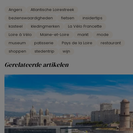
Angers
Atlantische Loirestreek
bezienswaardigheden
fietsen
insidertips
kasteel
kledingmerken
La Vélo Francette
Loire à Vélo
Maine-et-Loire
markt
mode
museum
patisserie
Pays de la Loire
restaurant
shoppen
stedentrip
wijn
Gerelateerde artikelen