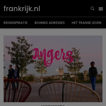
Overslaan
en
naar
de
inhoud
gaan
REISINSPIRATIE
BONNES ADRESSES
HET FRANSE LEVEN