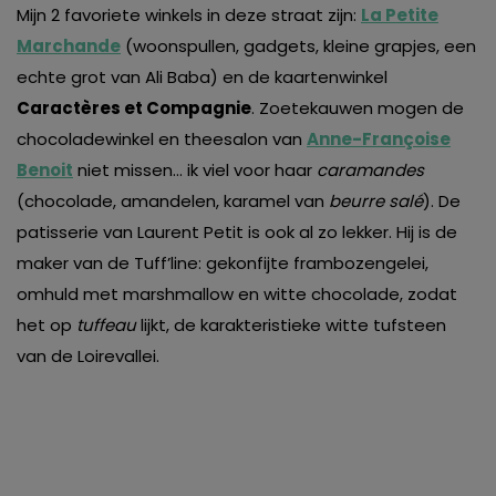
Mijn 2 favoriete winkels in deze straat zijn:
La Petite
Marchande
(woonspullen, gadgets, kleine grapjes, een
echte grot van Ali Baba) en de kaartenwinkel
Caractères et Compagnie
. Zoetekauwen mogen de
chocoladewinkel en theesalon van
Anne-Françoise
Benoi
t
niet missen… ik viel voor haar
caramandes
(chocolade, amandelen, karamel van
beurre salé
). De
patisserie van Laurent Petit is ook al zo lekker. Hij is de
maker van de Tuff’line: gekonfijte frambozengelei,
omhuld met marshmallow en witte chocolade, zodat
het op
tuffeau
lijkt, de karakteristieke witte tufsteen
van de Loirevallei.