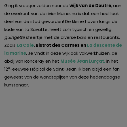
van derde partijen om gepersonaliseerde advertenties te
Ging ik vroeger zelden naar de
wijk van de Doutre
, aan
tonen en/of de inhoud van de advertenties op je
de overkant van de rivier Maine, nu is dat een heel leuk
voorkeuren af te stemmen. Je kunt je voorkeuren
deel van de stad geworden! De kleine haven langs de
beheren via ‘Zelf instellen’. Klik je op ‘Accepteren en
kade van La Savatte, heeft zo’n typisch en gezellig
doorgaan’ dan ga je akkoord met het gebruik van alle
guingette
sfeertje met de diverse bars en restaurants.
cookies zoals omschreven in onze
Cookieverklaring
.
Zoals
La Cale
, Bistrot des Carmes en
La descente de
Merci!
la marine
. Je vindt in deze wijk ook vakwerkhuizen, de
abdij van Ronceray en het
Musée Jean Lurçat
,
in het
e
12
-eeuwse Hôpital de Saint-Jean. Ik ben altijd een fan
geweest van de wandtapijten van deze hedendaagse
kunstenaar.