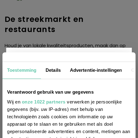
De streekmarkt en
restaurants
Houd je van lokale kwaliteitsproducten, maak dan op
woensdag- of zaterdagochtend een rondje op de
marché Lafayette
, in de buurt van het station! Ik
Nieuwsbrief
Toestemming
Details
Advertentie-instellingen
Ov
genoot er van de kleuren van de kramen, de
gesprekken, de versheid en het grote aanbod van
producten. De beste chef-koks in de regio komen bij ’s
Wil je altijd als eerste op de hoogte zijn
Verantwoord gebruik van uw gegevens
ochtends heel vroeg hier hun inkopen doen.
van de laatste nieuwtjes, leuke adressen
Wij en
onze 1022 partners
verwerken je persoonlijke
gegevens (bijv. uw IP-adres) met behulp van
en inspirerende tips voor Frankrijk? Meld
technologieën zoals cookies om informatie op uw
je dan aan voor onze 2-wekelijkse
apparaat op te slaan en te gebruiken met als doel
nieuwsbrief. Zo gedaan!
gepersonaliseerde advertenties en content, metingen aan