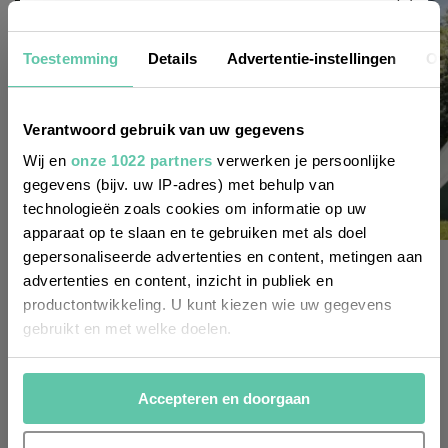
Nieuwsbrief
Toestemming
Details
Advertentie-instellingen
Ov
Wil je altijd als eerste op de hoogte zijn
Verantwoord gebruik van uw gegevens
van de laatste nieuwtjes, leuke adressen
Wij en
onze 1022 partners
verwerken je persoonlijke
gegevens (bijv. uw IP-adres) met behulp van
en inspirerende tips voor Frankrijk? Meld
technologieën zoals cookies om informatie op uw
je dan aan voor onze 2-wekelijkse
apparaat op te slaan en te gebruiken met als doel
nieuwsbrief. Zo gedaan!
gepersonaliseerde advertenties en content, metingen aan
glamping & kamperen
advertenties en content, inzicht in publiek en
7 campings in de Franse bergen: van de Alpen
productontwikkeling. U kunt kiezen wie uw gegevens
tot de Pyreneeën
gebruikt en met welke doelen.
Als u het toestaat, willen we ook graag:
Accepteren en doorgaan
Informatie verzamelen over uw geografische
locatie, die tot een paar meter nauwkeurig kan zijn