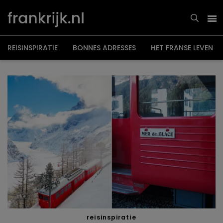
Overslaan
en
naar
de
inhoud
gaan
REISINSPIRATIE
BONNES ADRESSES
HET FRANSE LEVEN
reisinspiratie