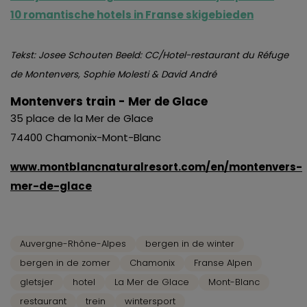
1
0 romantische hotels in Franse skigebieden
Tekst: Josee Schouten Beeld: CC/Hotel-restaurant du Réfuge
de Montenvers, Sophie Molesti & David André
Montenvers train - Mer de Glace
35 place de la Mer de Glace
74400 Chamonix-Mont-Blanc
www.montblancnaturalresort.com/en/montenvers-
mer-de-glace
Auvergne-Rhône-Alpes
bergen in de winter
bergen in de zomer
Chamonix
Franse Alpen
gletsjer
hotel
La Mer de Glace
Mont-Blanc
restaurant
trein
wintersport