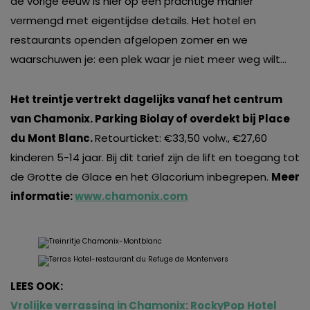
de vorige eeuw is hier op een prachtige manier
vermengd met eigentijdse details. Het hotel en
restaurants openden afgelopen zomer en we
waarschuwen je: een plek waar je niet meer weg wilt…
Het treintje vertrekt dagelijks vanaf het centrum
van Chamonix. Parking Biolay of overdekt bij Place
du Mont Blanc.
Retourticket: €33,50 volw., €27,60
kinderen 5-14 jaar. Bij dit tarief zijn de lift en toegang tot
de Grotte de Glace en het Glacorium inbegrepen.
Meer
informatie:
www.chamonix.com
LEES OOK:
Vrolijke verrassing in Chamonix: RockyPop Hotel