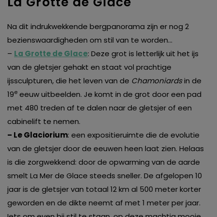
La Grotte de Glace
Na dit indrukwekkende bergpanorama zijn er nog 2
bezienswaardigheden om stil van te worden…
–
La Grotte de Glace
: Deze grot is letterlijk uit het ijs
van de gletsjer gehakt en staat vol prachtige
ijssculpturen, die het leven van de
Chamoniards
in de
e
19
eeuw uitbeelden. Je komt in de grot door een pad
met 480 treden af te dalen naar de gletsjer of een
cabinelift te nemen.
– Le Glaciorium
: een expositieruimte die de evolutie
van de gletsjer door de eeuwen heen laat zien. Helaas
is die zorgwekkend: door de opwarming van de aarde
smelt La Mer de Glace steeds sneller. De afgelopen 10
jaar is de gletsjer van totaal 12 km al 500 meter korter
geworden en de dikte neemt af met 1 meter per jaar.
Iets om even bij stil te staan, op deze machtig mooie