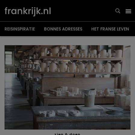
Overslaan
en
naar
de
inhoud
gaan
REISINSPIRATIE
BONNES ADRESSES
HET FRANSE LEVEN
zien & doen