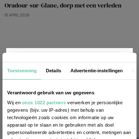
Oradour-sur-Glane, dorp met een verleden
15 APRIL 2026
Nieuwsbrief
Toestemming
Details
Advertentie-instellingen
Ov
Wil je altijd als eerste op de hoogte zijn
Verantwoord gebruik van uw gegevens
van de laatste nieuwtjes, leuke adressen
Wij en
onze 1022 partners
verwerken je persoonlijke
gegevens (bijv. uw IP-adres) met behulp van
en inspirerende tips voor Frankrijk? Meld
technologieën zoals cookies om informatie op uw
je dan aan voor onze 2-wekelijkse
apparaat op te slaan en te gebruiken met als doel
nieuwsbrief. Zo gedaan!
gepersonaliseerde advertenties en content, metingen aan