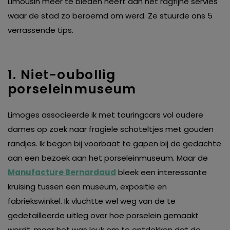
Limousin meer te bieden heeft dan het ragfijne servies
waar de stad zo beroemd om werd. Ze stuurde ons 5
verrassende tips.
1. Niet-oubollig
porseleinmuseum
Limoges associeerde ik met touringcars vol oudere
dames op zoek naar fragiele schoteltjes met gouden
randjes. Ik begon bij voorbaat te gapen bij de gedachte
aan een bezoek aan het porseleinmuseum. Maar de
Manufacture Bernardaud
bleek een interessante
kruising tussen een museum, expositie en
fabriekswinkel. Ik vluchtte wel weg van de te
gedetailleerde uitleg over hoe porselein gemaakt
wordt, maar het was leuk om te ontdekken dat de