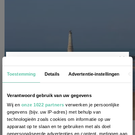
Nieuwsbrief
Toestemming
Details
Advertentie-instellingen
Ov
Wil je altijd als eerste op de hoogte zijn
Verantwoord gebruik van uw gegevens
van de laatste nieuwtjes, leuke adressen
Wij en
onze 1022 partners
verwerken je persoonlijke
gegevens (bijv. uw IP-adres) met behulp van
en inspirerende tips voor Frankrijk? Meld
technologieën zoals cookies om informatie op uw
je dan aan voor onze 2-wekelijkse
zien & doen
apparaat op te slaan en te gebruiken met als doel
nieuwsbrief. Zo gedaan!
gepersonaliseerde advertenties en content, metingen aan