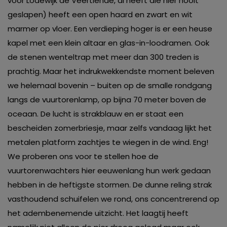
voor Lodewijk de Veertiende, al heeft die hier nooit
geslapen) heeft een open haard en zwart en wit
marmer op vloer. Een verdieping hoger is er een heuse
kapel met een klein altaar en glas-in-loodramen. Ook
de stenen wenteltrap met meer dan 300 treden is
prachtig. Maar het indrukwekkendste moment beleven
we helemaal bovenin – buiten op de smalle rondgang
langs de vuurtorenlamp, op bijna 70 meter boven de
oceaan. De lucht is strakblauw en er staat een
bescheiden zomerbriesje, maar zelfs vandaag lijkt het
metalen platform zachtjes te wiegen in de wind. Eng!
We proberen ons voor te stellen hoe de
vuurtorenwachters hier eeuwenlang hun werk gedaan
hebben in de heftigste stormen. De dunne reling strak
vasthoudend schuifelen we rond, ons concentrerend op
het adembenemende uitzicht. Het laagtij heeft