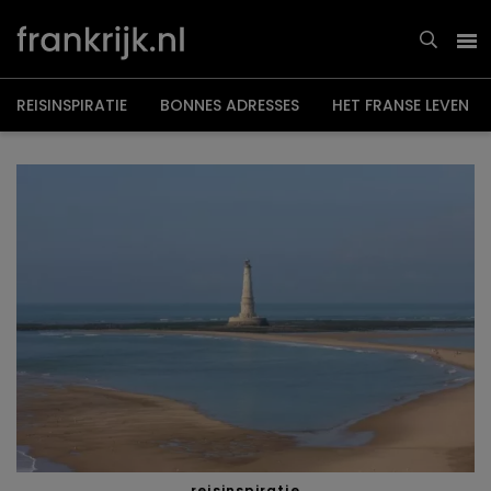
Overslaan
en
naar
de
inhoud
gaan
REISINSPIRATIE
BONNES ADRESSES
HET FRANSE LEVEN
reisinspiratie