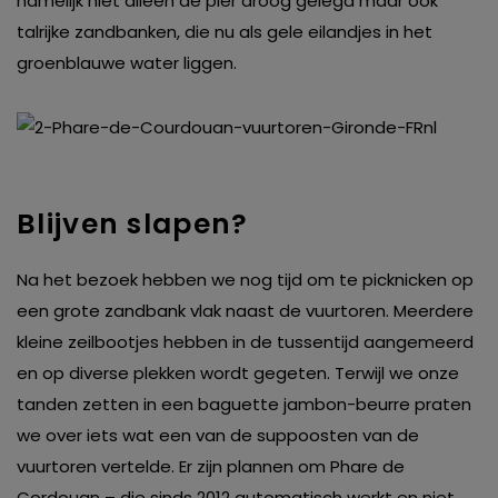
namelijk niet alleen de pier droog gelegd maar ook
talrijke zandbanken, die nu als gele eilandjes in het
groenblauwe water liggen.
Blijven slapen?
Na het bezoek hebben we nog tijd om te picknicken op
een grote zandbank vlak naast de vuurtoren. Meerdere
kleine zeilbootjes hebben in de tussentijd aangemeerd
en op diverse plekken wordt gegeten. Terwijl we onze
tanden zetten in een baguette jambon-beurre praten
we over iets wat een van de suppoosten van de
vuurtoren vertelde. Er zijn plannen om Phare de
Cordouan – die sinds 2012 automatisch werkt en niet