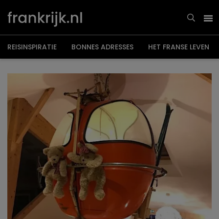
Overslaan
en
naar
de
inhoud
gaan
REISINSPIRATIE
BONNES ADRESSES
HET FRANSE LEVEN