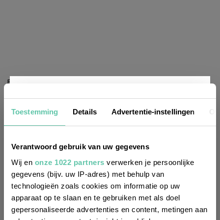
Bijzonder: Heb je even? De oranje cabinelift aan het
plafond in de living, het enorme fornuis in de
Nieuwsbrief
woonkeuken, het biologische bed- en badlinnen, de
Toestemming
Details
Advertentie-instellingen
Ov
zelfgemaakte jam en champagne en het waanzinnige
uitzicht. Bovendien reserveert Sophie desgewenst je
Wil je altijd als eerste op de hoogte zijn
Verantwoord gebruik van uw gegevens
activiteiten.
van de laatste nieuwtjes, leuke adressen
Wij en
onze 1022 partners
verwerken je persoonlijke
gegevens (bijv. uw IP-adres) met behulp van
en inspirerende tips voor Frankrijk? Meld
Prijs: kamers vanaf €68 inclusief ontbijt, table d’hôtes
technologieën zoals cookies om informatie op uw
je dan aan voor onze 2-wekelijkse
€18
apparaat op te slaan en te gebruiken met als doel
nieuwsbrief. Zo gedaan!
gepersonaliseerde advertenties en content, metingen aan