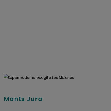
van derde partijen om gepersonaliseerde advertenties te
tonen en/of de inhoud van de advertenties op je
voorkeuren af te stemmen. Je kunt je voorkeuren
beheren via ‘Zelf instellen’. Klik je op ‘Accepteren en
doorgaan’ dan ga je akkoord met het gebruik van alle
cookies zoals omschreven in onze
Cookieverklaring
.
Merci!
Monts Jura