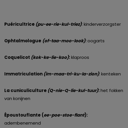
Puéricultrice
(pu-ee-rie-kul-triez)
: kinderverzorgster
Ophtalmologue
(of-taa-moo-look
)
:
oogarts
Coquelicot
(kok-ke-lie-koo)
:
klaproos
Immatriculation
(im-maa-tri-ku-la-zion)
: kenteken
La cuniculiculture
(Q-nie-Q-lie-kul-tuur)
:
het fokken
van konijnen
Époustouflante
(
ee-poe-stoe-flant
):
adembenemend