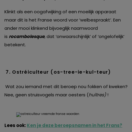
Klinkt als een oogafwijking of een moeilijk apparaat
maar dit is het Franse woord voor ‘welbespraakt’. Een
ander mooi klinkend bijvoeglijk naamwoord
is
rocambolesque
, dat ‘onwaarschijnlijk’ of ‘ongelofelijk’
betekent.
7. Ostréiculteur (os-tree-ie-kul-teur)
Wat zou iemand met dit beroep nou fokken of kweken?
Nee, geen struisvogels maar oesters (
huîtres)
!
Lees ook:
Ken je deze beroepsnamen in het Frans?