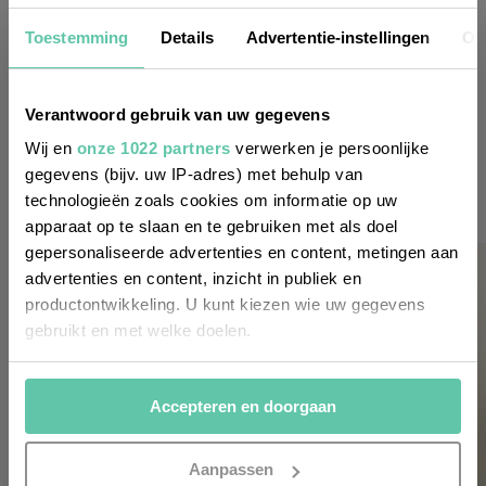
Nieuwsbrief
Toestemming
Details
Advertentie-instellingen
Ov
Wil je altijd als eerste op de hoogte zijn
Verantwoord gebruik van uw gegevens
van de laatste nieuwtjes, leuke adressen
Wij en
onze 1022 partners
verwerken je persoonlijke
gegevens (bijv. uw IP-adres) met behulp van
en inspirerende tips voor Frankrijk? Meld
technologieën zoals cookies om informatie op uw
je dan aan voor onze 2-wekelijkse
apparaat op te slaan en te gebruiken met als doel
nieuwsbrief. Zo gedaan!
gepersonaliseerde advertenties en content, metingen aan
advertenties en content, inzicht in publiek en
productontwikkeling. U kunt kiezen wie uw gegevens
gebruikt en met welke doelen.
Als u het toestaat, willen we ook graag:
Accepteren en doorgaan
Informatie verzamelen over uw geografische
locatie, die tot een paar meter nauwkeurig kan zijn
Uw apparaat identificeren door het actief te
Aanpassen