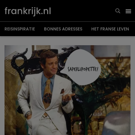
Overslaan
en
naar
de
inhoud
gaan
REISINSPIRATIE
BONNES ADRESSES
HET FRANSE LEVEN