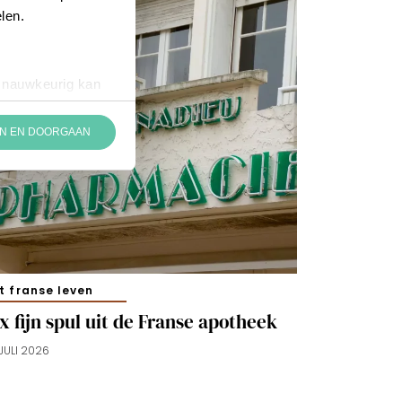
len.
r nauwkeurig kan
chappen
N EN DOORGAAN
ren in het
de
t gebruik van
den. Ook plaatsen
t franse leven
e inhoud van de
x fijn spul uit de Franse apotheek
f instellen’. Klik
JULI 2026
 zoals