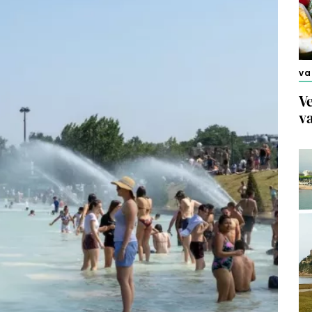
va
Ve
v