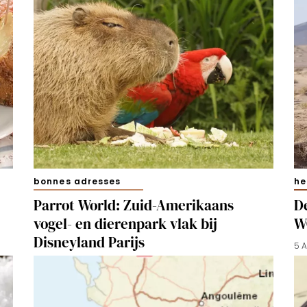
bonnes adresses
he
Parrot World: Zuid-Amerikaans
D
vogel- en dierenpark vlak bij
W
Disneyland Parijs
5 