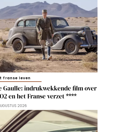
t franse leven
e Gaulle: indrukwekkende film over
O2 en het Franse verzet ****
AUGUSTUS 2026