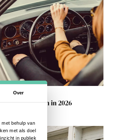
isinspiratie
Over
warte zaterdagen in 2026
AUGUSTUS 2026
) met behulp van
iken met als doel
nzicht in publiek