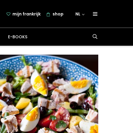
mijn frankrijk
shop
NL
over frankrijk.nl
E-BOOKS
nieuwsbrief
samenwerking
contact