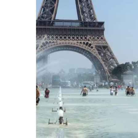
adresjes
voor
je
vakantie
in
Frankrijk