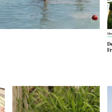
th
D
F
n