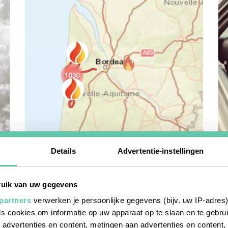
het franse leven
re
Details
Advertentie-instellingen
Bosbranden in Frankrijk zo volg je de
Z
situatie live
1 
uik van uw gegevens
2 AUGUSTUS 2026
partners
verwerken je persoonlijke gegevens (bijv. uw IP-adres
s cookies om informatie op uw apparaat op te slaan en te gebru
advertenties en content, metingen aan advertenties en content, i