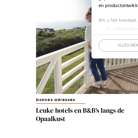
en productontwikk
Als u het toestaat
Informatie
zijn
Uw apparaa
ALLES WE
(fingerprinting
Lees meer over ho
detailgedeelte
in.
Cookieverklaring.
Kijk vooral rond en
analytische en fu
bonnes adresses
wij cookies van de
Leuke hotels en B&B’s langs de
advertenties op je
Opaalkust
je op ‘Accepteren 
omschreven in o