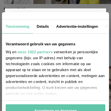
franse taal
7 tips voor bellen in Frankrijk
Nieuwsbrief
22 JULI 2026
Toestemming
Details
Advertentie-instellingen
Ov
Wil je altijd als eerste op de hoogte zijn
Verantwoord gebruik van uw gegevens
van de laatste nieuwtjes, leuke adressen
Wij en
onze 1022 partners
verwerken je persoonlijke
gegevens (bijv. uw IP-adres) met behulp van
en inspirerende tips voor Frankrijk? Meld
technologieën zoals cookies om informatie op uw
je dan aan voor onze 2-wekelijkse
apparaat op te slaan en te gebruiken met als doel
nieuwsbrief. Zo gedaan!
gepersonaliseerde advertenties en content, metingen aan
advertenties en content, inzicht in publiek en
productontwikkeling. U kunt kiezen wie uw gegevens
gebruikt en met welke doelen.
Als u het toestaat, willen we ook graag:
Accepteren en doorgaan