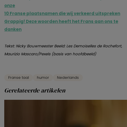
onze
10 Franse plaatsnamen die wij verkeerd uitspreken
Grappig! Deze woorden heeft het Frans aan ons te
danken
Tekst: Nicky Bouwmeester Beeld: Les Demoiselles de Rochefort,
Maurizio Mascaro/Pexels (basis van hoofdbeeld)
Franse taal
humor
Nederlands
Gerelateerde artikelen