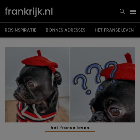
Overslaan
en
naar
de
inhoud
gaan
REISINSPIRATIE
BONNES ADRESSES
HET FRANSE LEVEN
het franse leven