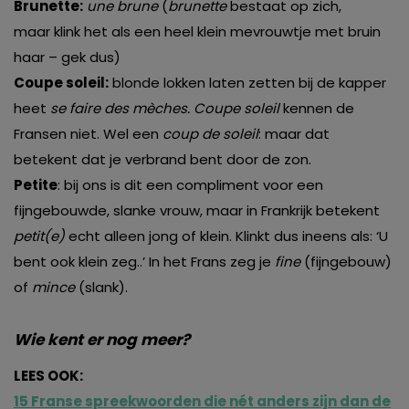
Brunette:
une brune
(
brunette
bestaat op zich,
maar klink het als een heel klein mevrouwtje met bruin
haar – gek dus)
Coupe soleil:
blonde lokken laten zetten bij de kapper
heet
se faire des mèches. Coupe soleil
kennen de
Fransen niet. Wel een
coup de soleil
: maar dat
betekent dat je verbrand bent door de zon.
Petite
: bij ons is dit een compliment voor een
fijngebouwde, slanke vrouw, maar in Frankrijk betekent
petit(e)
echt alleen jong of klein. Klinkt dus ineens als: ‘U
bent ook klein zeg..’ In het Frans zeg je
fine
(fijngebouw)
of
mince
(slank).
Wie kent er nog meer?
LEES OOK:
15 Franse spreekwoorden die nét anders zijn dan de